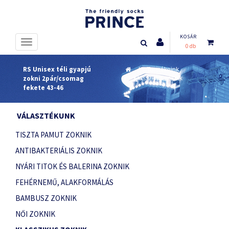
KOSÁR
0 db
RS Unisex téli gyapjú
Termékeink
zokni 2pár/csomag
Klasszikus zoknik
fekete 43-46
VÁLASZTÉKUNK
TISZTA PAMUT ZOKNIK
ANTIBAKTERIÁLIS ZOKNIK
NYÁRI TITOK ÉS BALERINA ZOKNIK
FEHÉRNEMŰ, ALAKFORMÁLÁS
BAMBUSZ ZOKNIK
NŐI ZOKNIK