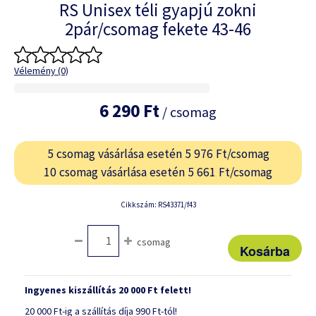
RS Unisex téli gyapjú zokni
2pár/csomag fekete 43-46
Vélemény (0)
6 290 Ft
/ csomag
5 csomag vásárlása esetén 5 976 Ft/csomag
10 csomag vásárlása esetén 5 661 Ft/csomag
Cikkszám: RS43371/f43
csomag
Ingyenes kiszállítás 20 000 Ft felett!
20 000 Ft-ig a szállítás díja 990 Ft-tól!