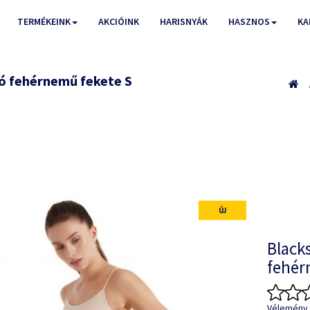
TERMÉKEINK
AKCIÓINK
HARISNYÁK
HASZNOS
KA
ó fehérnemű fekete S
ÚJ
Black
fehér
Vélemény 