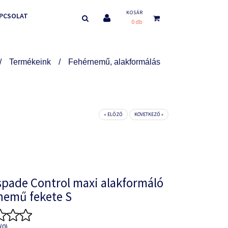
KOSÁR
PCSOLAT
0 db
Termékeink
Fehérnemű, alakformálás
« ELŐZŐ
KÖVETKEZŐ »
spade Control maxi alakformáló
nemű fekete S
(0)