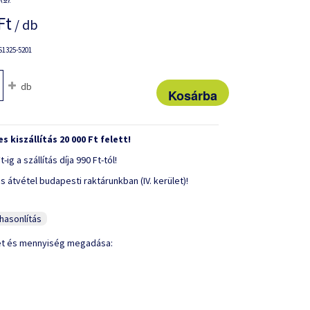
Ft
/ db
1325-5201
db
s kiszállítás 20 000 Ft felett!
t-ig a szállítás díja 990 Ft-tól!
s átvétel budapesti raktárunkban (IV. kerület)!
asonlítás
et és mennyiség megadása: