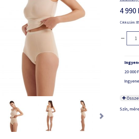
4 990 
Cikkszám: BS
Ingyene
20 000 F
Ingyene
Összeh
ious
Next
Szín, mér