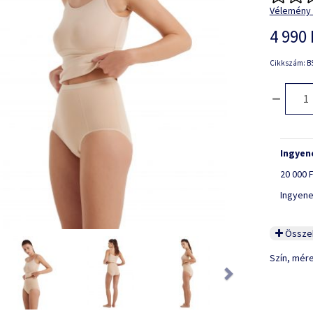
Vélemény 
4 990 
Cikkszám: BS
Ingyene
20 000 F
Ingyene
Összeh
ious
Next
Szín, mér