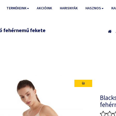
TERMÉKEINK
AKCIÓINK
HARISNYÁK
HASZNOS
KA
ló fehérnemű fekete
ÚJ
Black
fehér