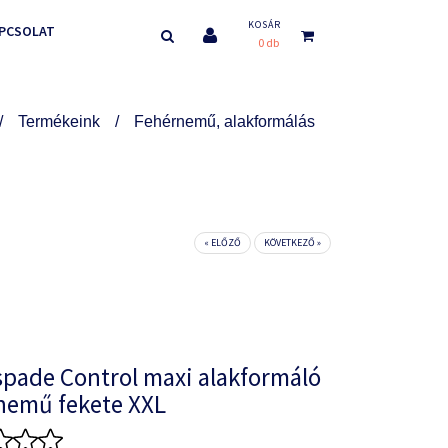
KOSÁR
PCSOLAT
0 db
Termékeink
Fehérnemű, alakformálás
« ELŐZŐ
KÖVETKEZŐ »
spade Control maxi alakformáló
nemű fekete XXL