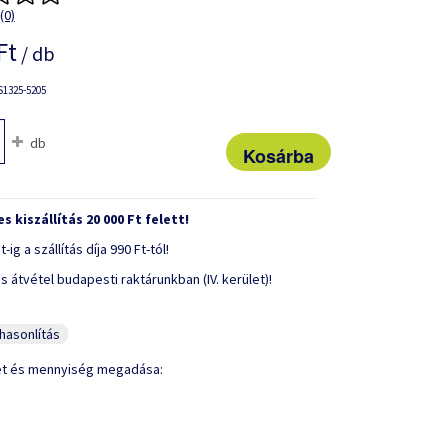
(0)
Ft
/ db
1325-5205
db
s kiszállítás 20 000 Ft felett!
t-ig a szállítás díja 990 Ft-tól!
s átvétel budapesti raktárunkban (IV. kerület)!
asonlítás
et és mennyiség megadása: