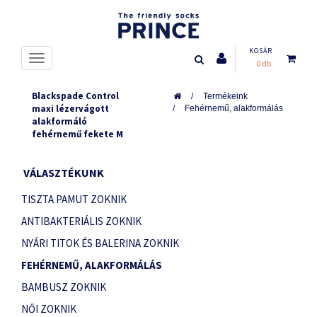
KOSÁR
0 db
Blackspade Control
Termékeink
maxi lézervágott
Fehérnemű, alakformálás
alakformáló
fehérnemű fekete M
VÁLASZTÉKUNK
TISZTA PAMUT ZOKNIK
ANTIBAKTERIÁLIS ZOKNIK
NYÁRI TITOK ÉS BALERINA ZOKNIK
FEHÉRNEMŰ, ALAKFORMÁLÁS
BAMBUSZ ZOKNIK
NŐI ZOKNIK