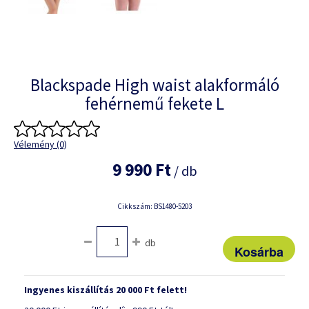
Blackspade High waist alakformáló
fehérnemű fekete L
Vélemény (0)
9 990 Ft
/ db
Cikkszám: BS1480-5203
db
Ingyenes kiszállítás 20 000 Ft felett!