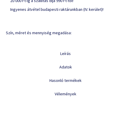
20 000 Ft-ig a szállítás díja 990 Ft-tól!
Ingyenes átvétel budapesti raktárunkban (IV. kerület)!
Szín, méret és mennyiség megadása:
Leírás
Adatok
Hasonló termékek
Vélemények