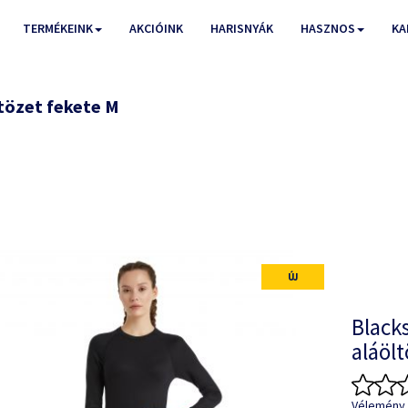
TERMÉKEINK
AKCIÓINK
HARISNYÁK
HASZNOS
KA
tözet fekete M
ÚJ
Black
aláölt
Vélemény 