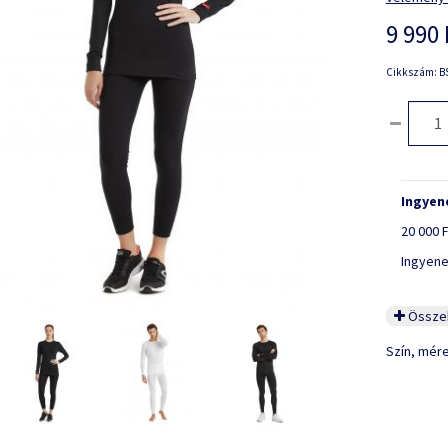
9 990 
Cikkszám: BS
Ingyene
20 000 F
Ingyene
Összeh
Szín, mér