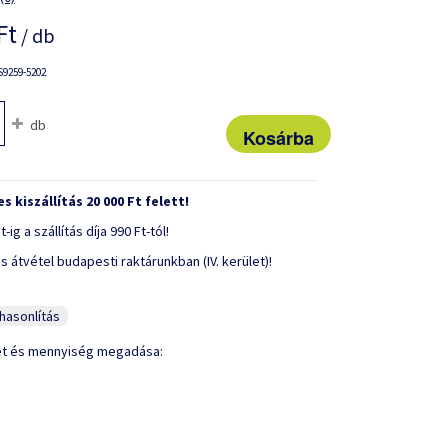
Ft
/ db
9259-5202
db
s kiszállítás 20 000 Ft felett!
t-ig a szállítás díja 990 Ft-tól!
s átvétel budapesti raktárunkban (IV. kerület)!
asonlítás
et és mennyiség megadása: