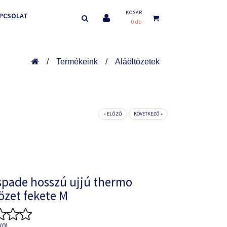
KOSÁR
PCSOLAT
0 db
Termékeink
Aláöltözetek
« ELŐZŐ
KÖVETKEZŐ »
spade hosszú ujjú thermo
özet fekete M
(0)