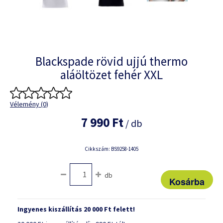
Blackspade rövid ujjú thermo
aláöltözet fehér XXL
Vélemény (0)
7 990 Ft
/ db
Cikkszám: BS9258-1405
db
Ingyenes kiszállítás 20 000 Ft felett!