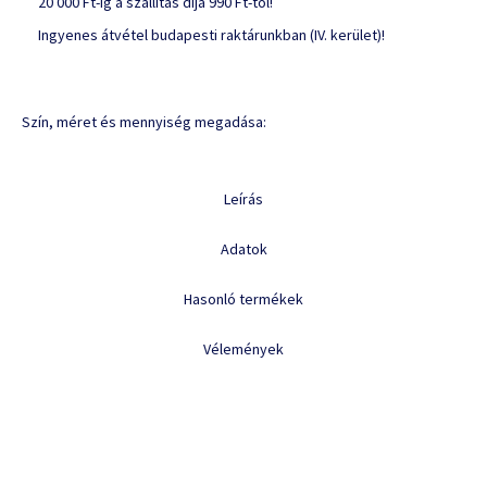
20 000 Ft-ig a szállítás díja 990 Ft-tól!
Ingyenes átvétel budapesti raktárunkban (IV. kerület)!
Szín, méret és mennyiség megadása:
Leírás
Adatok
Hasonló termékek
Vélemények