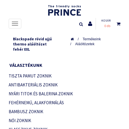
KOSÁR
0 db
Blackspade rövid ujjú
Termékeink
thermo aláöltözet
Aláöltözetek
fehér XXL
VÁLASZTÉKUNK
TISZTA PAMUT ZOKNIK
ANTIBAKTERIÁLIS ZOKNIK
NYÁRI TITOK ÉS BALERINA ZOKNIK
FEHÉRNEMŰ, ALAKFORMÁLÁS
BAMBUSZ ZOKNIK
NŐI ZOKNIK