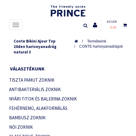
KOSÁR
0 db
Conte Bikini Ajour Top
Termékeink
20den harisnyanadrág
CONTE harisnyanadrágok
natural 3
VÁLASZTÉKUNK
TISZTA PAMUT ZOKNIK
ANTIBAKTERIÁLIS ZOKNIK
NYÁRI TITOK ÉS BALERINA ZOKNIK
FEHÉRNEMŰ, ALAKFORMÁLÁS
BAMBUSZ ZOKNIK
NŐI ZOKNIK