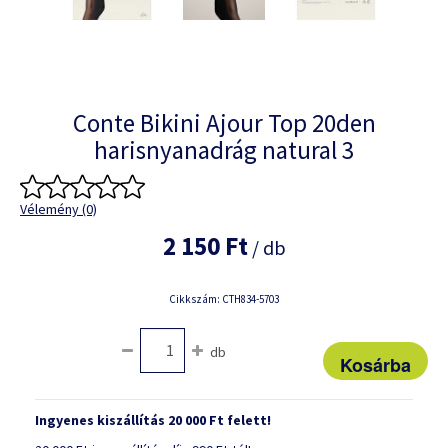
Conte Bikini Ajour Top 20den
harisnyanadrág natural 3
Vélemény (0)
2 150 Ft
/ db
Cikkszám: CTH834-5703
db
Ingyenes kiszállítás 20 000 Ft felett!