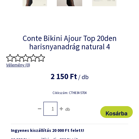
Conte Bikini Ajour Top 20den
harisnyanadrág natural 4
Vélemény (0)
2 150 Ft
/ db
Cikkszám: CTH834-5704
db
Ingyenes kiszállítás 20 000 Ft felett!