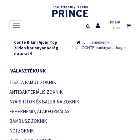
KOSÁR
0 db
Conte Bikini Ajour Top
Termékeink
20den harisnyanadrág
CONTE harisnyanadrágok
natural 4
VÁLASZTÉKUNK
TISZTA PAMUT ZOKNIK
ANTIBAKTERIÁLIS ZOKNIK
NYÁRI TITOK ÉS BALERINA ZOKNIK
FEHÉRNEMŰ, ALAKFORMÁLÁS
BAMBUSZ ZOKNIK
NŐI ZOKNIK