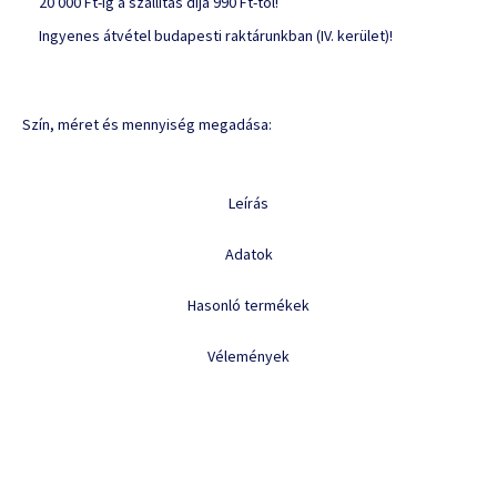
20 000 Ft-ig a szállítás díja 990 Ft-tól!
Ingyenes átvétel budapesti raktárunkban (IV. kerület)!
Szín, méret és mennyiség megadása:
Leírás
Adatok
Hasonló termékek
Vélemények