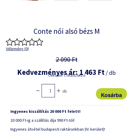
Conte női alsó bézs M
Vélemény (0)
2 090 Ft
Kedvezményes ár:
1 463 Ft
/ db
Cikkszám: CTW2031/bézs3
db
Ingyenes kiszállítás 20 000 Ft felett!
20 000 Ft-ig a szállítás díja 990 Ft-tól!
Ingyenes átvétel budapesti raktárunkban (IV. kerület)!