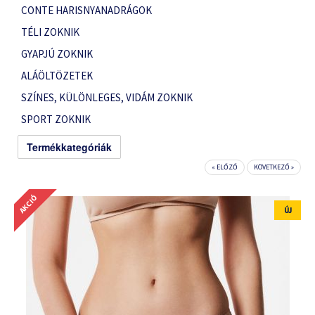
CONTE HARISNYANADRÁGOK
TÉLI ZOKNIK
GYAPJÚ ZOKNIK
ALÁÖLTÖZETEK
SZÍNES, KÜLÖNLEGES, VIDÁM ZOKNIK
SPORT ZOKNIK
Termékkategóriák
« ELŐZŐ
KÖVETKEZŐ »
AKCIÓ
ÚJ