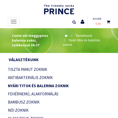
KOSÁR
0 db
Conte női meggypiros
Termékeink
balerina zokni,
Nyári titok és balerina
szilikonnal 36-37
zoknik
VÁLASZTÉKUNK
TISZTA PAMUT ZOKNIK
ANTIBAKTERIÁLIS ZOKNIK
NYÁRI TITOK ÉS BALERINA ZOKNIK
FEHÉRNEMŰ, ALAKFORMÁLÁS
BAMBUSZ ZOKNIK
NŐI ZOKNIK