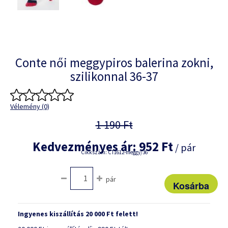
Conte női meggypiros balerina zokni,
szilikonnal 36-37
Vélemény (0)
1 190 Ft
Kedvezményes ár:
952 Ft
/ pár
Cikkszám: CT1612-meggy/36
pár
Ingyenes kiszállítás 20 000 Ft felett!