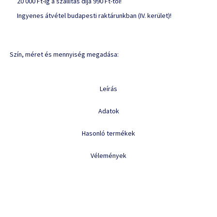
20 000 Ft-ig a szállítás díja 990 Ft-tól!
Ingyenes átvétel budapesti raktárunkban (IV. kerület)!
Szín, méret és mennyiség megadása:
Leírás
Adatok
Hasonló termékek
Vélemények