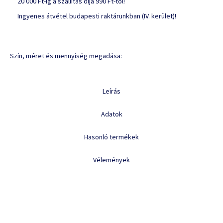
20 000 Ft-ig a szállítás díja 990 Ft-tól!
Ingyenes átvétel budapesti raktárunkban (IV. kerület)!
Szín, méret és mennyiség megadása:
Leírás
Adatok
Hasonló termékek
Vélemények