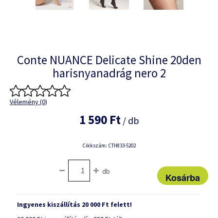
Conte NUANCE Delicate Shine 20den
harisnyanadrág nero 2
Vélemény (0)
1 590 Ft
/ db
Cikkszám: CTH833-5202
db
Ingyenes kiszállítás 20 000 Ft felett!