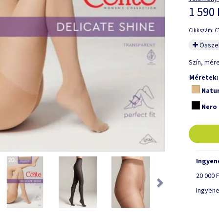
1 590 
Cikkszám: C
Összeh
Szín, mér
Méretek:
Natur
Nero
Ingyene
ious
Next
20 000 F
Ingyene