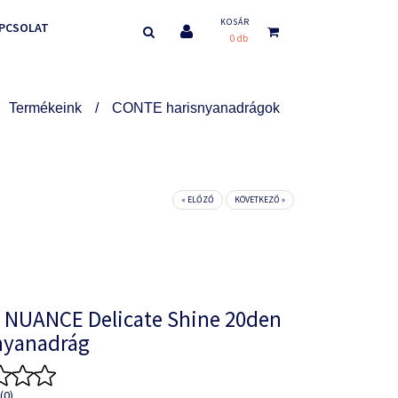
KOSÁR
PCSOLAT
0 db
Termékeink
CONTE harisnyanadrágok
« ELŐZŐ
KÖVETKEZŐ »
 NUANCE Delicate Shine 20den
nyanadrág
(0)