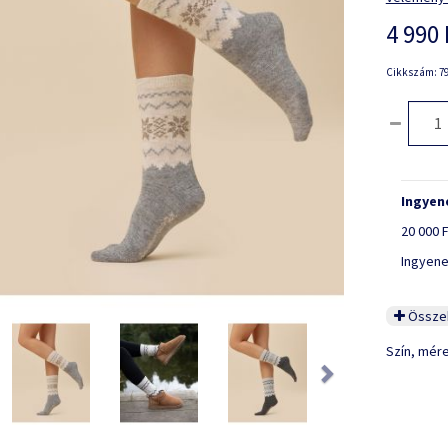
4 990 
Cikkszám: 79
Ingyene
20 000 F
Ingyene
Összeh
ious
Next
Szín, mér