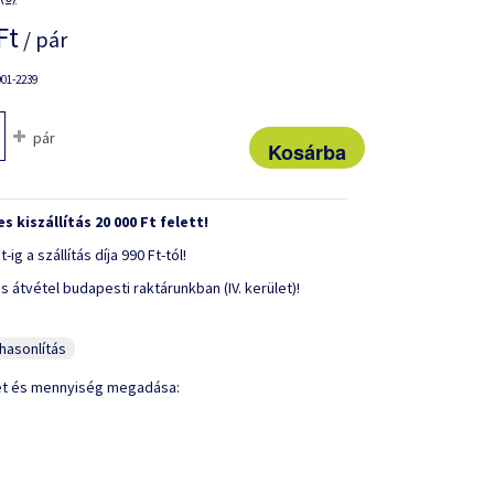
Ft
/ pár
01-2239
pár
s kiszállítás 20 000 Ft felett!
t-ig a szállítás díja 990 Ft-tól!
s átvétel budapesti raktárunkban (IV. kerület)!
asonlítás
et és mennyiség megadása: