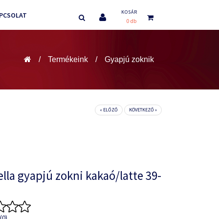
KOSÁR
PCSOLAT
0 db
Termékeink
Gyapjú zoknik
« ELŐZŐ
KÖVETKEZŐ »
lla gyapjú zokni kakaó/latte 39-
(0)