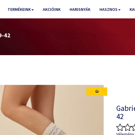
TERMÉKEINK
AKCIÓINK
HARISNYÁK
HASZNOS
KA
9-42
ÚJ
Gabrie
42
Vélemény 