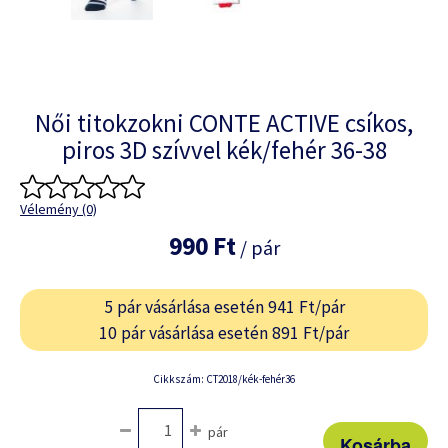
Női titokzokni CONTE ACTIVE csíkos,
piros 3D szívvel kék/fehér 36-38
Vélemény (0)
990 Ft
/ pár
5 pár vásárlása esetén 941 Ft/pár
10 pár vásárlása esetén 891 Ft/pár
Cikkszám: CT2018/kék-fehér36
pár