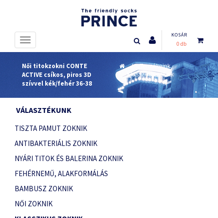
KOSÁR
0 db
Női titokzokni CONTE
Termékeink
ACTIVE csíkos, piros 3D
Klasszikus zoknik
szívvel kék/fehér 36-38
VÁLASZTÉKUNK
TISZTA PAMUT ZOKNIK
ANTIBAKTERIÁLIS ZOKNIK
NYÁRI TITOK ÉS BALERINA ZOKNIK
FEHÉRNEMŰ, ALAKFORMÁLÁS
BAMBUSZ ZOKNIK
NŐI ZOKNIK