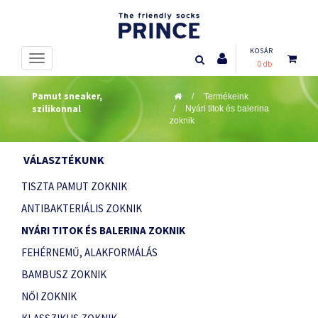
KOSÁR
0 db
Pamut sneaker,
Termékeink
szilikonnal
Nyári titok és balerina
zoknik
VÁLASZTÉKUNK
TISZTA PAMUT ZOKNIK
ANTIBAKTERIÁLIS ZOKNIK
NYÁRI TITOK ÉS BALERINA ZOKNIK
FEHÉRNEMŰ, ALAKFORMÁLÁS
BAMBUSZ ZOKNIK
NŐI ZOKNIK