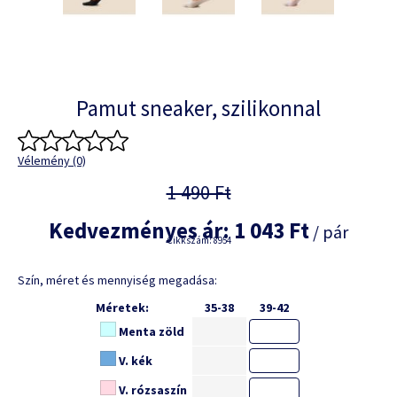
Pamut sneaker, szilikonnal
Vélemény (0)
1 490 Ft
Kedvezményes ár:
1 043 Ft
/ pár
Cikkszám: 8954
Szín, méret és mennyiség megadása:
Méretek:
35-38
39-42
Menta zöld
V. kék
V. rózsaszín