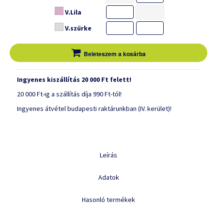
V.Lila
V.szürke
Beleteszem a kosárba
Ingyenes kiszállítás 20 000 Ft felett!
20 000 Ft-ig a szállítás díja 990 Ft-tól!
Ingyenes átvétel budapesti raktárunkban (IV. kerület)!
Leírás
Adatok
Hasonló termékek