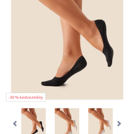
-30 % kedvezmény
Previous
Ne