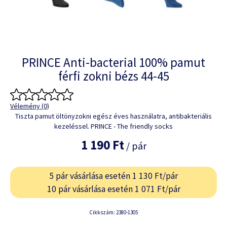
PRINCE Anti-bacterial 100% pamut
férfi zokni bézs 44-45
Vélemény (0)
Tiszta pamut öltönyzokni egész éves használatra, antibakteriális
kezeléssel. PRINCE - The friendly socks
1 190 Ft
/ pár
5 pár vásárlása esetén 1 130 Ft/pár
10 pár vásárlása esetén 1 071 Ft/pár
Cikkszám: 2380-1305