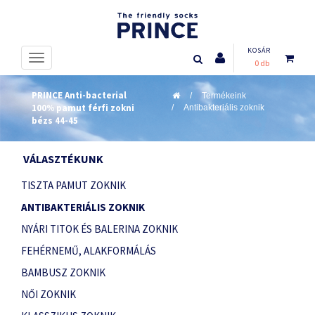
KOSÁR
0 db
PRINCE Anti-bacterial
Termékeink
100% pamut férfi zokni
Antibakteriális zoknik
bézs 44-45
VÁLASZTÉKUNK
TISZTA PAMUT ZOKNIK
ANTIBAKTERIÁLIS ZOKNIK
NYÁRI TITOK ÉS BALERINA ZOKNIK
FEHÉRNEMŰ, ALAKFORMÁLÁS
BAMBUSZ ZOKNIK
NŐI ZOKNIK