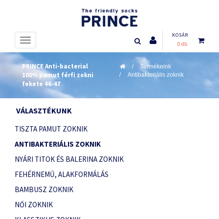
KOSÁR
0 db
PRINCE Anti-bacterial
Termékeink
100% pamut férfi zokni
Antibakteriális zoknik
fekete 46-47
VÁLASZTÉKUNK
TISZTA PAMUT ZOKNIK
ANTIBAKTERIÁLIS ZOKNIK
NYÁRI TITOK ÉS BALERINA ZOKNIK
FEHÉRNEMŰ, ALAKFORMÁLÁS
BAMBUSZ ZOKNIK
NŐI ZOKNIK