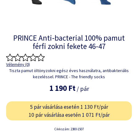
PRINCE Anti-bacterial 100% pamut
férfi zokni fekete 46-47
Vélemény (0)
Tiszta pamut öltönyzokni egész éves használatra, antibakteriális
kezeléssel. PRINCE - The friendly socks
1 190 Ft
/ pár
5 pár vásárlása esetén 1 130 Ft/pár
10 pár vásárlása esetén 1 071 Ft/pár
Cikkszám: 2380-1507