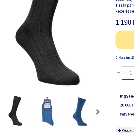
Tiszta pam
kezeléssel
1 190 
Cikkszám: 23
Ingyene
ious
Next
20 000 F
Ingyene
Összeh