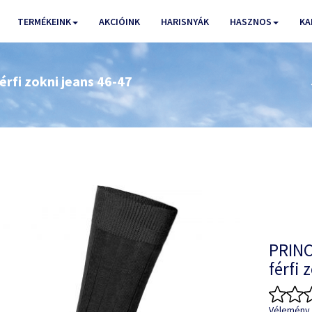
TERMÉKEINK
AKCIÓINK
HARISNYÁK
HASZNOS
KA
rfi zokni jeans 46-47
PRINC
férfi 
Vélemény 