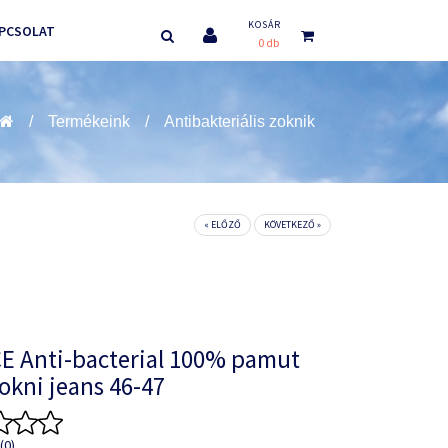
KOSÁR
PCSOLAT
0 db
Termékeink
Antibakteriális zoknik
« ELŐZŐ
KÖVETKEZŐ »
E Anti-bacterial 100% pamut
zokni jeans 46-47
(0)