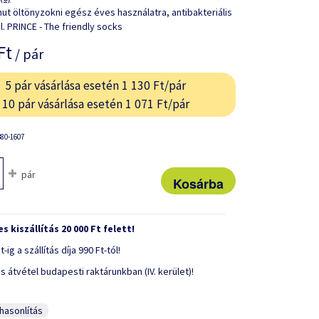
ut öltönyzokni egész éves használatra, antibakteriális
. PRINCE - The friendly socks
Ft
/ pár
5 pár vásárlása esetén 1 130 Ft/pár
10 pár vásárlása esetén 1 071 Ft/pár
80-1607
pár
s kiszállítás 20 000 Ft felett!
t-ig a szállítás díja 990 Ft-tól!
s átvétel budapesti raktárunkban (IV. kerület)!
asonlítás