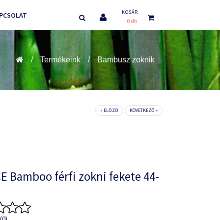
KOSÁR
PCSOLAT
0 db
Termékeink
Bambusz zoknik
« ELŐZŐ
KÖVETKEZŐ »
E Bamboo férfi zokni fekete 44-
(0)