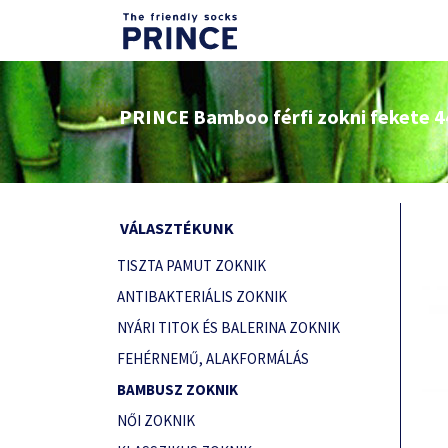
PRINCE Bamboo férfi zokni fekete 4
VÁLASZTÉKUNK
TISZTA PAMUT ZOKNIK
ANTIBAKTERIÁLIS ZOKNIK
NYÁRI TITOK ÉS BALERINA ZOKNIK
FEHÉRNEMŰ, ALAKFORMÁLÁS
BAMBUSZ ZOKNIK
NŐI ZOKNIK