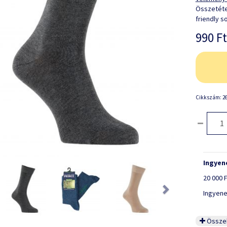
Összetéte
friendly s
990 Ft
Cikkszám: 26
Ingyene
ious
Next
20 000 F
Ingyene
Összeh