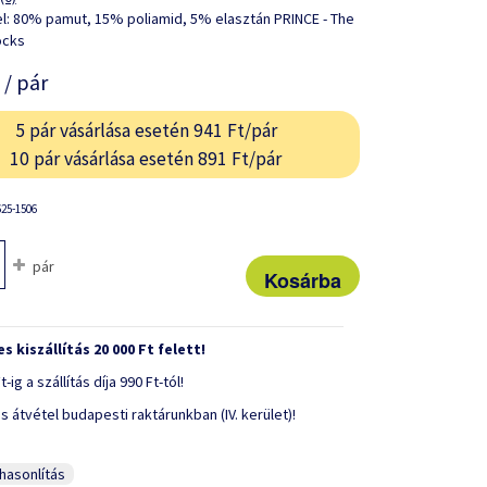
l: 80% pamut, 15% poliamid, 5% elasztán PRINCE - The
ocks
/ pár
5 pár vásárlása esetén 941 Ft/pár
10 pár vásárlása esetén 891 Ft/pár
25-1506
pár
s kiszállítás 20 000 Ft felett!
t-ig a szállítás díja 990 Ft-tól!
s átvétel budapesti raktárunkban (IV. kerület)!
asonlítás