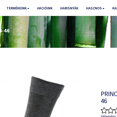
TERMÉKEINK
AKCIÓINK
HARISNYÁK
HASZNOS
KA
4-46
PRINC
46
Vélemény 