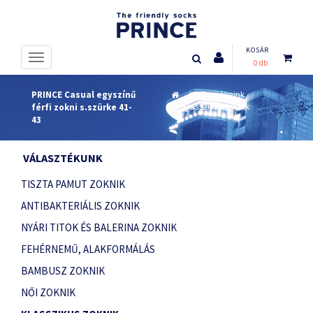
KOSÁR
0 db
PRINCE Casual egyszínű
Termékeink
férfi zokni s.szürke 41-
Klasszikus zoknik
43
VÁLASZTÉKUNK
TISZTA PAMUT ZOKNIK
ANTIBAKTERIÁLIS ZOKNIK
NYÁRI TITOK ÉS BALERINA ZOKNIK
FEHÉRNEMŰ, ALAKFORMÁLÁS
BAMBUSZ ZOKNIK
NŐI ZOKNIK