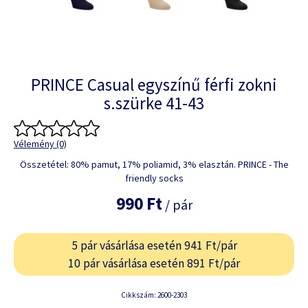
PRINCE Casual egyszínű férfi zokni
s.szürke 41-43
Vélemény (0)
Összetétel: 80% pamut, 17% poliamid, 3% elasztán. PRINCE - The
friendly socks
990 Ft
/ pár
5 pár vásárlása esetén 941 Ft/pár
10 pár vásárlása esetén 891 Ft/pár
Cikkszám: 2600-2303