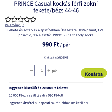
PRINCE Casual kockás férfi zokni
fekete/bézs 44-46
Vélemény (0)
Fekete és sötétkék alapszínekben Összetétel: 80% pamut, 17%
poliamid, 3% elasztán. PRINCE - The friendly socks
990 Ft
/ pár
Cikkszám: 2612-1506
pár
Ingyenes kiszállítás 20 000 Ft felett!
20 000 Ft-ig a szállítás díja 990 Ft-tól!
Ingyenes átvétel budapesti raktárunkban (IV. kerület)!