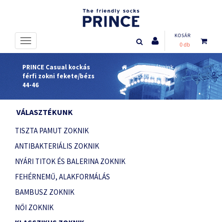
KOSÁR
0 db
PRINCE Casual kockás
Termékeink
férfi zokni fekete/bézs
Klasszikus zoknik
44-46
VÁLASZTÉKUNK
TISZTA PAMUT ZOKNIK
ANTIBAKTERIÁLIS ZOKNIK
NYÁRI TITOK ÉS BALERINA ZOKNIK
FEHÉRNEMŰ, ALAKFORMÁLÁS
BAMBUSZ ZOKNIK
NŐI ZOKNIK