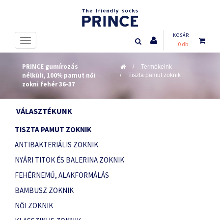
KOSÁR
0 db
PRINCE gumírozás
Termékeink
nélküli, 100% pamut női
Tiszta pamut zoknik
zokni fehér 36-37
VÁLASZTÉKUNK
TISZTA PAMUT ZOKNIK
ANTIBAKTERIÁLIS ZOKNIK
NYÁRI TITOK ÉS BALERINA ZOKNIK
FEHÉRNEMŰ, ALAKFORMÁLÁS
BAMBUSZ ZOKNIK
NŐI ZOKNIK