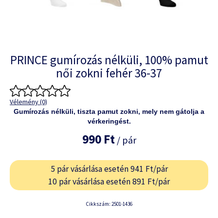
PRINCE gumírozás nélküli, 100% pamut
női zokni fehér 36-37
Vélemény (0)
Gumírozás nélküli, tiszta pamut zokni, mely nem gátolja a
vérkeringést.
990 Ft
/ pár
5 pár vásárlása esetén 941 Ft/pár
10 pár vásárlása esetén 891 Ft/pár
Cikkszám: 2501-1436