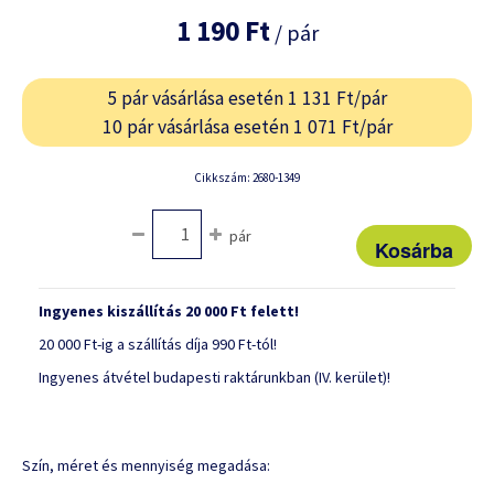
1 190 Ft
/ pár
5 pár vásárlása esetén 1 131 Ft/pár
10 pár vásárlása esetén 1 071 Ft/pár
Cikkszám: 2680-1349
pár
Ingyenes kiszállítás 20 000 Ft felett!
20 000 Ft-ig a szállítás díja 990 Ft-tól!
Ingyenes átvétel budapesti raktárunkban (IV. kerület)!
Szín, méret és mennyiség megadása: