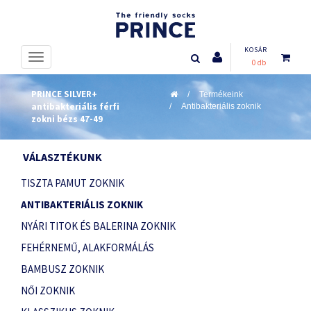
KOSÁR
0 db
PRINCE SILVER+
Termékeink
antibakteriális férfi
Antibakteriális zoknik
zokni bézs 47-49
VÁLASZTÉKUNK
TISZTA PAMUT ZOKNIK
ANTIBAKTERIÁLIS ZOKNIK
NYÁRI TITOK ÉS BALERINA ZOKNIK
FEHÉRNEMŰ, ALAKFORMÁLÁS
BAMBUSZ ZOKNIK
NŐI ZOKNIK