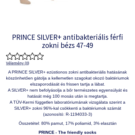
PRINCE SILVER+ antibakteriális férfi
zokni bézs 47-49
Vélemény (0)
A PRINCE SILVER+ ezüstionos zokni antibakteriális hatásának
köszönhetően gátolja a kellemetlen szagokat okozó baktériumok
elszaporodását és frissen tartja a lábat.
A SILVER+ nem befolyásolja a bőr természetes egyensúlyát és
hatását még 100 mosás után is megtartja.
A TÜV-Kermi független laboratóriumának vizsgálata szerint a
SILVER+ zokni 96%-kal csökkenti a baktériumok számát
(azonosító: R-1194033-3)
Összetétel: 80% pamut, 17% poliamid, 3% elasztán
PRINCE - The friendly socks