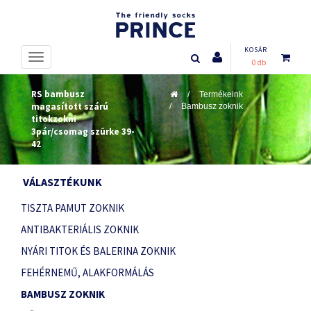
KOSÁR
0 db
RS bambusz
Termékeink
magasított szárú
Bambusz zoknik
titokzokni
3pár/csomag szürke 39-
42
VÁLASZTÉKUNK
TISZTA PAMUT ZOKNIK
ANTIBAKTERIÁLIS ZOKNIK
NYÁRI TITOK ÉS BALERINA ZOKNIK
FEHÉRNEMŰ, ALAKFORMÁLÁS
BAMBUSZ ZOKNIK