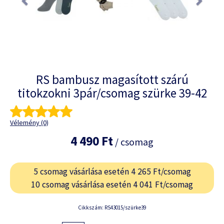
RS bambusz magasított szárú
titokzokni 3pár/csomag szürke 39-42
Vélemény (0)
4 490 Ft
/ csomag
5 csomag vásárlása esetén 4 265 Ft/csomag
10 csomag vásárlása esetén 4 041 Ft/csomag
Cikkszám: RS43015/szürke39