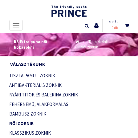
KOSÁR
0 db
RS Extra puha női
Termékeink
bokazokni
Női zoknik
VÁLASZTÉKUNK
TISZTA PAMUT ZOKNIK
ANTIBAKTERIÁLIS ZOKNIK
NYÁRI TITOK ÉS BALERINA ZOKNIK
FEHÉRNEMŰ, ALAKFORMÁLÁS
BAMBUSZ ZOKNIK
NŐI ZOKNIK
KLASSZIKUS ZOKNIK