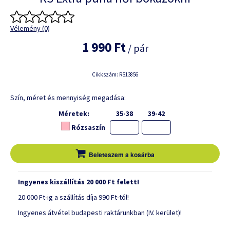
Vélemény (0)
1 990 Ft
/ pár
Cikkszám: RS13856
Szín, méret és mennyiség megadása:
Méretek:
35-38
39-42
Rózsaszín
Beleteszem a kosárba
Ingyenes kiszállítás 20 000 Ft felett!
20 000 Ft-ig a szállítás díja 990 Ft-tól!
Ingyenes átvétel budapesti raktárunkban (IV. kerület)!