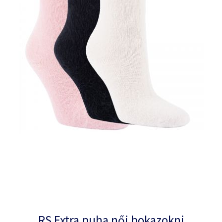
RS Extra puha női bokazokni