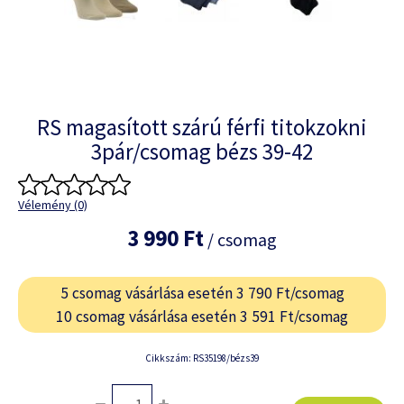
RS magasított szárú férfi titokzokni
3pár/csomag bézs 39-42
Vélemény (0)
3 990 Ft
/ csomag
5 csomag vásárlása esetén 3 790 Ft/csomag
10 csomag vásárlása esetén 3 591 Ft/csomag
Cikkszám: RS35198/bézs39