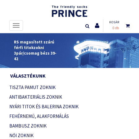
KOSÁR
0 db
RS magasított szárú
Termékeink
férfi titokzokni
Klasszikus zoknik
3pár/csomag bézs 39-
42
VÁLASZTÉKUNK
TISZTA PAMUT ZOKNIK
ANTIBAKTERIÁLIS ZOKNIK
NYÁRI TITOK ÉS BALERINA ZOKNIK
FEHÉRNEMŰ, ALAKFORMÁLÁS
BAMBUSZ ZOKNIK
NŐI ZOKNIK