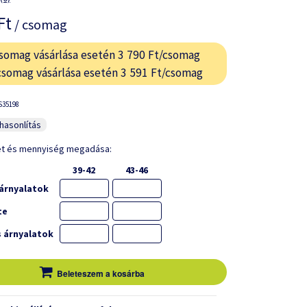
Ft
/ csomag
somag vásárlása esetén 3 790 Ft/csomag
csomag vásárlása esetén 3 591 Ft/csomag
S35198
asonlítás
et és mennyiség megadása:
39-42
43-46
árnyalatok
te
 árnyalatok
Beleteszem a kosárba