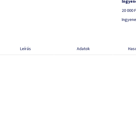
Ingyene
20 000 F
Ingyene
Leírás
Adatok
Has