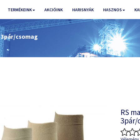
TERMÉKEINK
AKCIÓINK
HARISNYÁK
HASZNOS
KA
i 3pár/csomag
RS mag
3pár/
Vélemény 