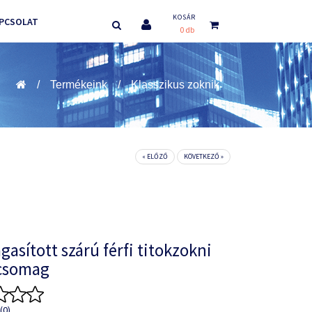
KOSÁR
PCSOLAT
0 db
Termékeink
Klasszikus zoknik
« ELŐZŐ
KÖVETKEZŐ »
asított szárú férfi titokzokni
csomag
(0)