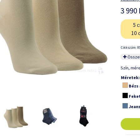
3 990 
5 c
10 
Cikkszám: R
Összeh
Szín, mér
Méretek:
Bézs 
Feke
Jeans