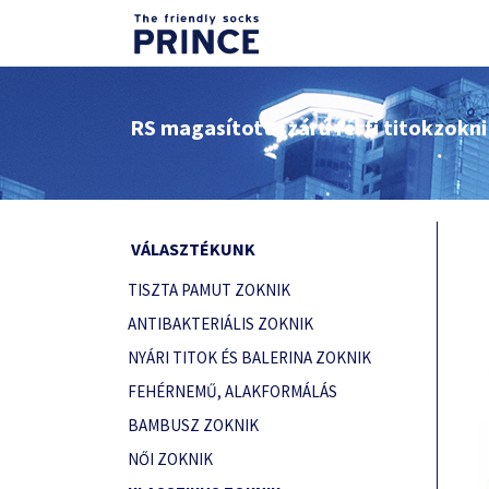
RS magasított szárú férfi titokzokn
VÁLASZTÉKUNK
TISZTA PAMUT ZOKNIK
ANTIBAKTERIÁLIS ZOKNIK
NYÁRI TITOK ÉS BALERINA ZOKNIK
FEHÉRNEMŰ, ALAKFORMÁLÁS
BAMBUSZ ZOKNIK
NŐI ZOKNIK