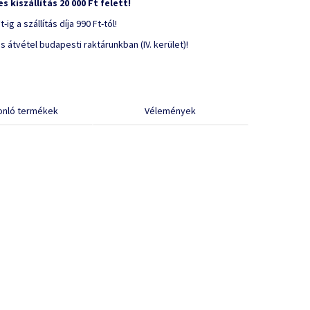
s kiszállítás 20 000 Ft felett!
t-ig a szállítás díja 990 Ft-tól!
s átvétel budapesti raktárunkban (IV. kerület)!
onló termékek
Vélemények