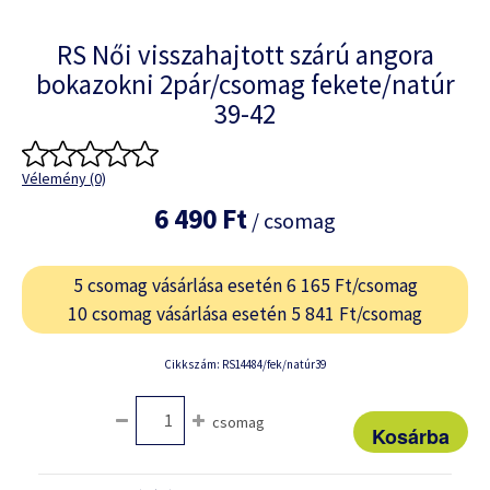
RS Női visszahajtott szárú angora
bokazokni 2pár/csomag fekete/natúr
39-42
Vélemény (0)
6 490 Ft
/ csomag
5 csomag vásárlása esetén 6 165 Ft/csomag
10 csomag vásárlása esetén 5 841 Ft/csomag
Cikkszám: RS14484/fek/natúr39
csomag