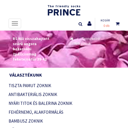
KOSÁR
0 db
RS Női visszahajtott
Termékeink
szárú angora
Női zoknik
bokazokni
2pár/csomag
fekete/natúr 39-42
VÁLASZTÉKUNK
TISZTA PAMUT ZOKNIK
ANTIBAKTERIÁLIS ZOKNIK
NYÁRI TITOK ÉS BALERINA ZOKNIK
FEHÉRNEMŰ, ALAKFORMÁLÁS
BAMBUSZ ZOKNIK