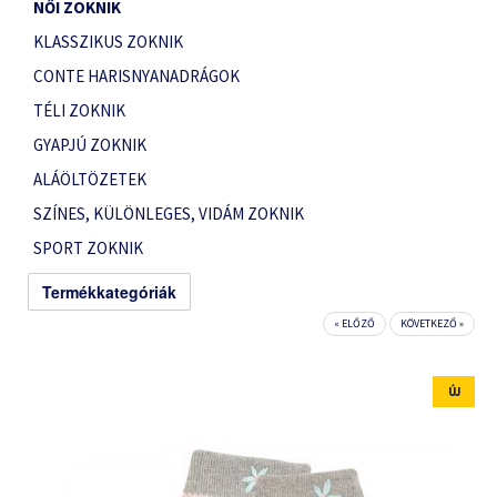
NŐI ZOKNIK
KLASSZIKUS ZOKNIK
CONTE HARISNYANADRÁGOK
TÉLI ZOKNIK
GYAPJÚ ZOKNIK
ALÁÖLTÖZETEK
SZÍNES, KÜLÖNLEGES, VIDÁM ZOKNIK
SPORT ZOKNIK
Termékkategóriák
« ELŐZŐ
KÖVETKEZŐ »
ÚJ