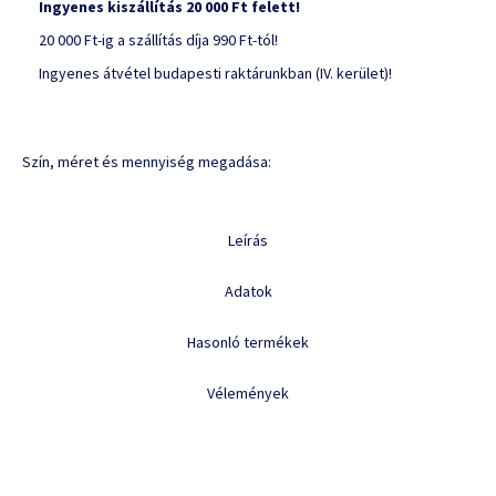
Ingyenes kiszállítás 20 000 Ft felett!
20 000 Ft-ig a szállítás díja 990 Ft-tól!
Ingyenes átvétel budapesti raktárunkban (IV. kerület)!
Szín, méret és mennyiség megadása:
Leírás
Adatok
Hasonló termékek
Vélemények