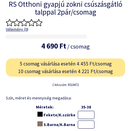
RS Otthoni gyapjú zokni csúszásgátló
talppal 2pár/csomag
Vélemény (0)
4 690 Ft
/ csomag
5 csomag vásárlása esetén 4 455 Ft/csomag
10 csomag vásárlása esetén 4 221 Ft/csomag
Cikkszám: RS14472
Szín, méret és mennyiség megadása:
Méretek:
35-38
Fekete/K.szürke
S.Barna/K.Barna