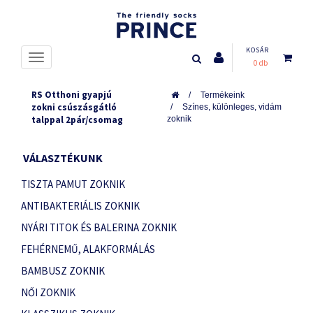
KOSÁR
0 db
RS Otthoni gyapjú
Termékeink
zokni csúszásgátló
Színes, különleges, vidám
talppal 2pár/csomag
zoknik
VÁLASZTÉKUNK
TISZTA PAMUT ZOKNIK
ANTIBAKTERIÁLIS ZOKNIK
NYÁRI TITOK ÉS BALERINA ZOKNIK
FEHÉRNEMŰ, ALAKFORMÁLÁS
BAMBUSZ ZOKNIK
NŐI ZOKNIK