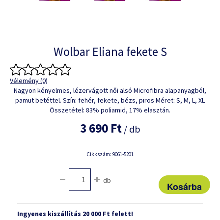
Wolbar Eliana fekete S
Vélemény (0)
Nagyon kényelmes, lézervágott női alsó Microfibra alapanyagból,
pamut betéttel. Szín: fehér, fekete, bézs, piros Méret: S, M, L, XL
Összetétel: 83% poliamid, 17% elasztán.
3 690 Ft
/ db
Cikkszám: 9061-5201
db
Ingyenes kiszállítás 20 000 Ft felett!