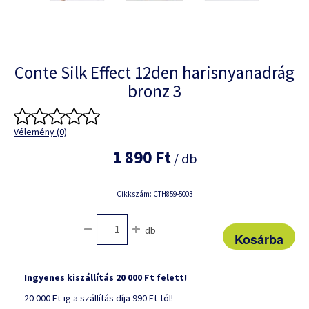
Conte Silk Effect 12den harisnyanadrág
bronz 3
Vélemény (0)
1 890 Ft
/ db
Cikkszám: CTH859-5003
db
Ingyenes kiszállítás 20 000 Ft felett!
20 000 Ft-ig a szállítás díja 990 Ft-tól!