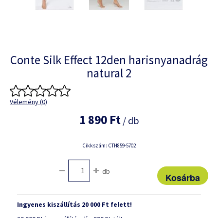
Conte Silk Effect 12den harisnyanadrág
natural 2
Vélemény (0)
1 890 Ft
/ db
Cikkszám: CTH859-5702
db
Ingyenes kiszállítás 20 000 Ft felett!