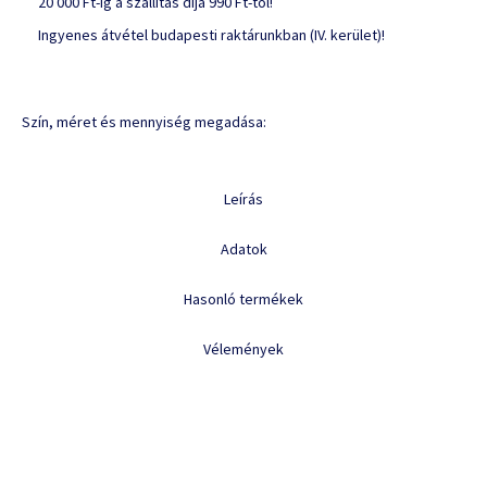
20 000 Ft-ig a szállítás díja 990 Ft-tól!
Ingyenes átvétel budapesti raktárunkban (IV. kerület)!
Szín, méret és mennyiség megadása:
Leírás
Adatok
Hasonló termékek
Vélemények