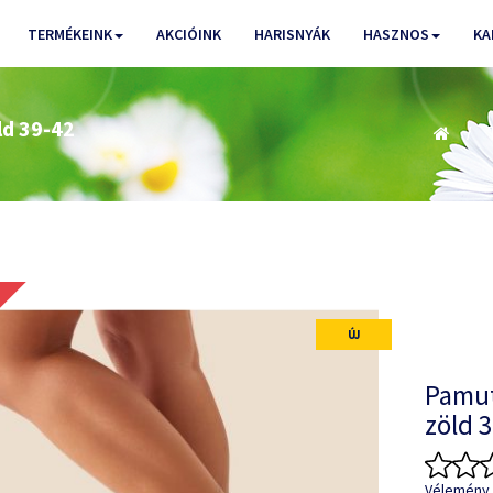
TERMÉKEINK
AKCIÓINK
HARISNYÁK
HASZNOS
KA
ld 39-42
ÚJ
Pamut
zöld 
Vélemény 