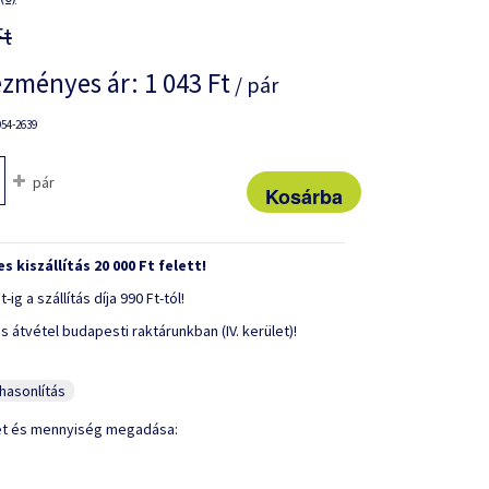
Ft
zményes ár:
1 043 Ft
/ pár
54-2639
pár
s kiszállítás 20 000 Ft felett!
t-ig a szállítás díja 990 Ft-tól!
s átvétel budapesti raktárunkban (IV. kerület)!
asonlítás
et és mennyiség megadása: