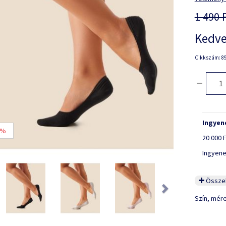
1 490 
Kedve
Cikkszám: 89
Ingyene
 %
20 000 F
Ingyene
ious
Next
Összeh
Szín, mér