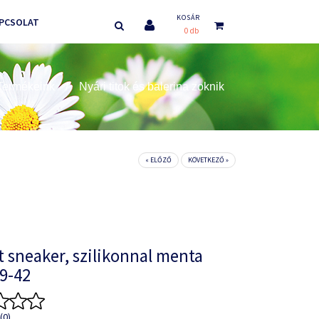
KOSÁR
PCSOLAT
0 db
Termékeink
Nyári titok és balerina zoknik
« ELŐZŐ
KÖVETKEZŐ »
 sneaker, szilikonnal menta
39-42
(0)