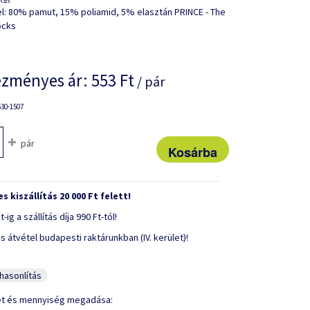
l: 80% pamut, 15% poliamid, 5% elasztán PRINCE - The
ocks
zményes ár:
553 Ft
/ pár
30-1507
pár
s kiszállítás 20 000 Ft felett!
t-ig a szállítás díja 990 Ft-tól!
s átvétel budapesti raktárunkban (IV. kerület)!
asonlítás
et és mennyiség megadása: