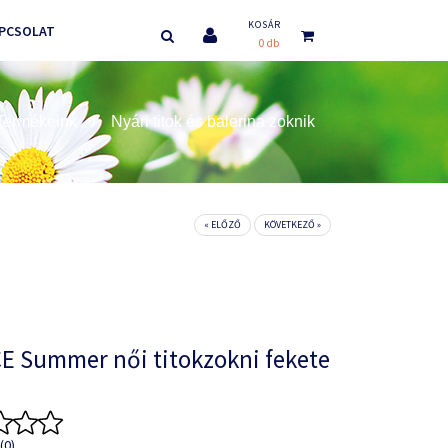
KOSÁR
PCSOLAT
0 db
Termékeink
Nyári titok és balerina zoknik
« ELŐZŐ
KÖVETKEZŐ »
E Summer női titokzokni fekete
(0)