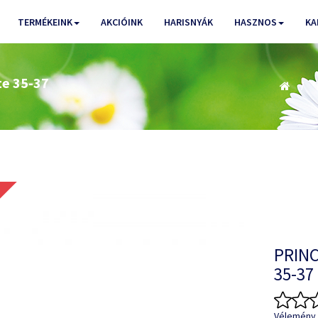
TERMÉKEINK
AKCIÓINK
HARISNYÁK
HASZNOS
KA
te 35-37
PRINC
35-37
Vélemény 