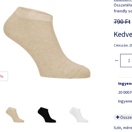
Összetéte
friendly s
790 Ft
Kedve
Cikkszám: 25
 %
Ingyene
20 000 F
Ingyene
Összeh
Szín, mér