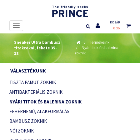
KOSÁR
0 db
Sneaker Ultra bambusz
Termékeink
titokzokni, fekete 35-
Nyári titok és balerina
38
zoknik
VÁLASZTÉKUNK
TISZTA PAMUT ZOKNIK
ANTIBAKTERIÁLIS ZOKNIK
NYÁRI TITOK ÉS BALERINA ZOKNIK
FEHÉRNEMŰ, ALAKFORMÁLÁS
BAMBUSZ ZOKNIK
NŐI ZOKNIK