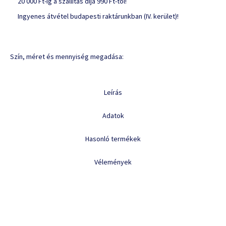
20 000 Ft-ig a szállítás díja 990 Ft-tól!
Ingyenes átvétel budapesti raktárunkban (IV. kerület)!
Szín, méret és mennyiség megadása:
Leírás
Adatok
Hasonló termékek
Vélemények