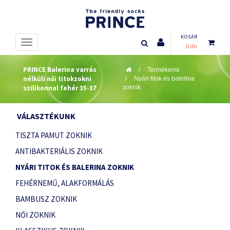
KOSÁR
0 db
PRINCE Balerina varrás
Termékeink
nélküli női titokzokni
Nyári titok és balerina
szilikonnal fehér 35-37
zoknik
VÁLASZTÉKUNK
TISZTA PAMUT ZOKNIK
ANTIBAKTERIÁLIS ZOKNIK
NYÁRI TITOK ÉS BALERINA ZOKNIK
FEHÉRNEMŰ, ALAKFORMÁLÁS
BAMBUSZ ZOKNIK
NŐI ZOKNIK