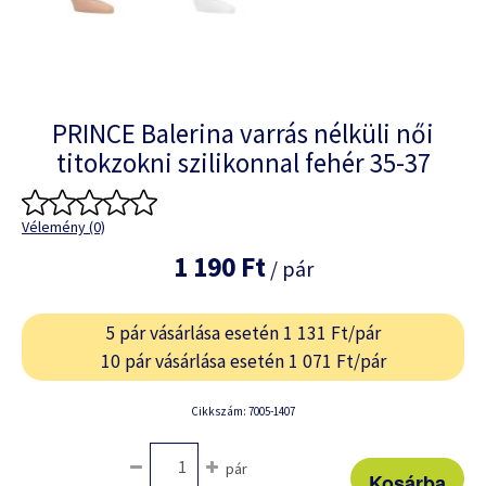
PRINCE Balerina varrás nélküli női
titokzokni szilikonnal fehér 35-37
Vélemény (0)
1 190 Ft
/ pár
5 pár vásárlása esetén 1 131 Ft/pár
10 pár vásárlása esetén 1 071 Ft/pár
Cikkszám: 7005-1407
pár