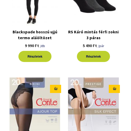
Blackspade hosszú ujjú
RS Káró mintás férfi zokni
termo aláöltözet
3 páras
9 990 Ft
5 490 Ft
/db
/pár
Részletek
Részletek
ÚJ
ÚJ