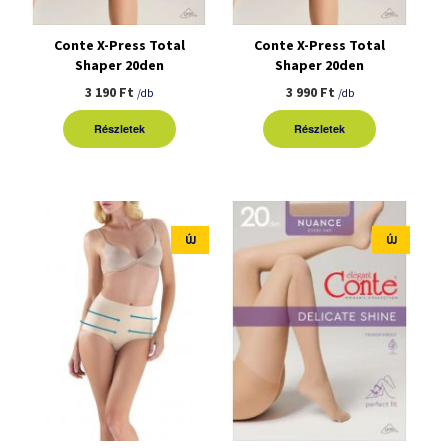
Conte X-Press Total
Conte X-Press Total
Shaper 20den
Shaper 20den
harisnyanadrág
harisnyanadrág XL
3 190 Ft
3 990 Ft
/db
/db
Részletek
Részletek
ÚJ
ÚJ