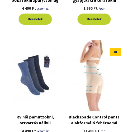
bokazokni 3pár/csomag
gyapjú/akril túrazokni
4 490 Ft
1 990 Ft
/csomag
/pár
Részletek
Részletek
ÚJ
RS női pamutzokni,
Blackspade Control pants
orrvarrás nélkül
alakformáló fehérnemű
3pár/csomag
4 490 Ft
11 490 Ft
/csomag
/db