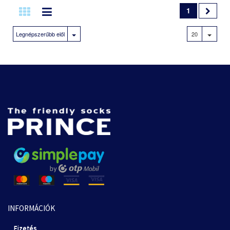
1
Legnépszerűbb elől
20
INFORMÁCIÓK
Fizetés