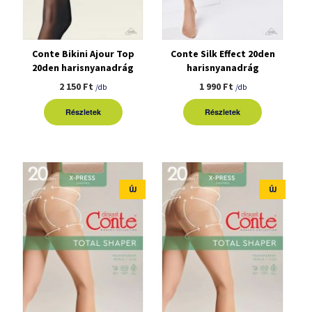
Conte Bikini Ajour Top
Conte Silk Effect 20den
20den harisnyanadrág
harisnyanadrág
2 150 Ft
1 990 Ft
/db
/db
Részletek
Részletek
ÚJ
ÚJ