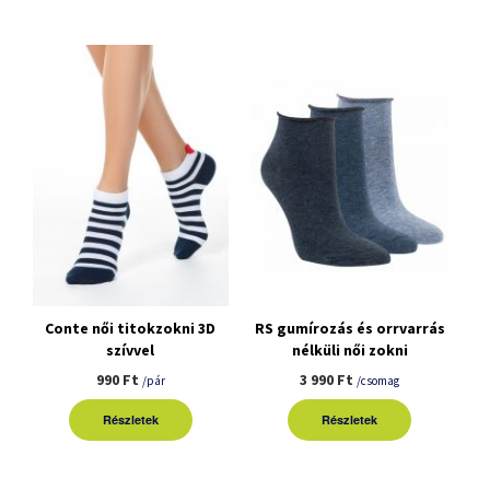
Conte női titokzokni 3D
RS gumírozás és orrvarrás
szívvel
nélküli női zokni
3pár/csomag
990 Ft
3 990 Ft
/pár
/csomag
Részletek
Részletek