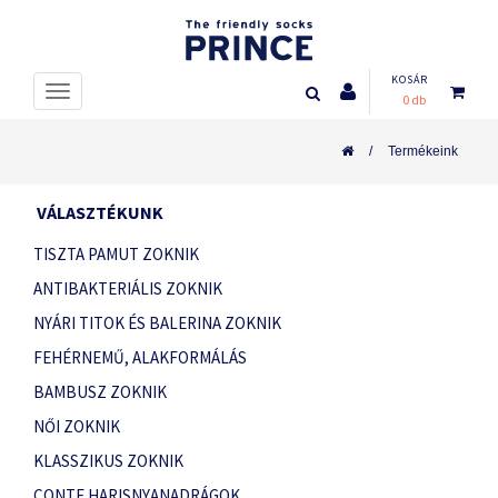
KOSÁR
0 db
Termékeink
VÁLASZTÉKUNK
TISZTA PAMUT ZOKNIK
ANTIBAKTERIÁLIS ZOKNIK
NYÁRI TITOK ÉS BALERINA ZOKNIK
FEHÉRNEMŰ, ALAKFORMÁLÁS
BAMBUSZ ZOKNIK
NŐI ZOKNIK
KLASSZIKUS ZOKNIK
CONTE HARISNYANADRÁGOK