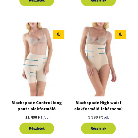
Részletek
Részletek
ÚJ
ÚJ
Blackspade Control long
Blackspade High waist
pants alakformáló
alakformáló fehérnemű
fehérnemű
11 490 Ft
9 990 Ft
/db
/db
Részletek
Részletek