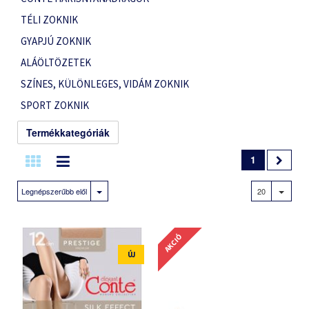
TÉLI ZOKNIK
GYAPJÚ ZOKNIK
ALÁÖLTÖZETEK
SZÍNES, KÜLÖNLEGES, VIDÁM ZOKNIK
SPORT ZOKNIK
Termékkategóriák
1
Legnépszerűbb elől
20
AKCIÓ
ÚJ