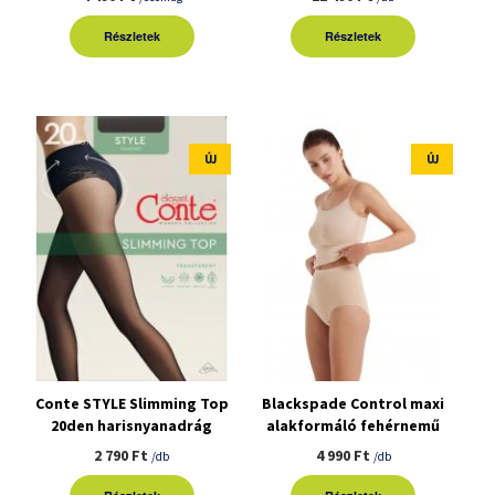
Részletek
Részletek
ÚJ
ÚJ
Conte STYLE Slimming Top
Blackspade Control maxi
20den harisnyanadrág
alakformáló fehérnemű
2 790 Ft
4 990 Ft
/db
/db