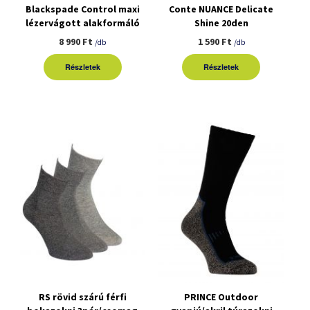
Blackspade Control maxi
Conte NUANCE Delicate
lézervágott alakformáló
Shine 20den
fehérnemű
harisnyanadrág
8 990 Ft
1 590 Ft
/db
/db
Részletek
Részletek
RS rövid szárú férfi
PRINCE Outdoor