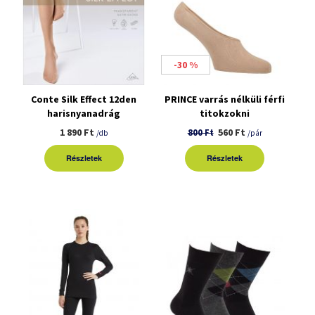
-30 %
Conte Silk Effect 12den
PRINCE varrás nélküli férfi
harisnyanadrág
titokzokni
1 890 Ft
560 Ft
800 Ft
/db
/pár
Részletek
Részletek