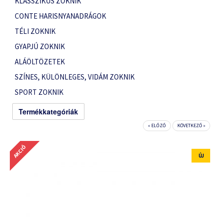
KLASSZIKUS ZOKNIK
CONTE HARISNYANADRÁGOK
TÉLI ZOKNIK
GYAPJÚ ZOKNIK
ALÁÖLTÖZETEK
SZÍNES, KÜLÖNLEGES, VIDÁM ZOKNIK
SPORT ZOKNIK
Termékkategóriák
« ELŐZŐ
KÖVETKEZŐ »
AKCIÓ
ÚJ