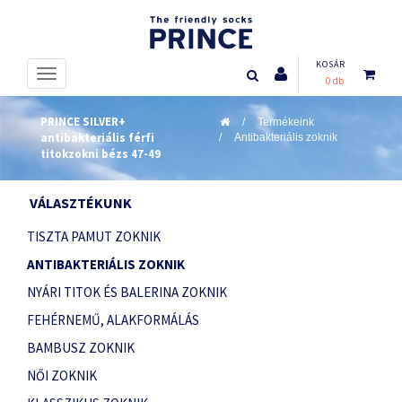
KOSÁR
0 db
PRINCE SILVER+
Termékeink
antibakteriális férfi
Antibakteriális zoknik
titokzokni bézs 47-49
VÁLASZTÉKUNK
TISZTA PAMUT ZOKNIK
ANTIBAKTERIÁLIS ZOKNIK
NYÁRI TITOK ÉS BALERINA ZOKNIK
FEHÉRNEMŰ, ALAKFORMÁLÁS
BAMBUSZ ZOKNIK
NŐI ZOKNIK