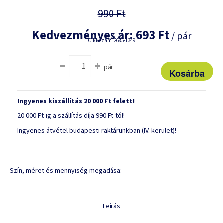
990 Ft
Kedvezményes ár:
693 Ft
/ pár
Cikkszám: 2685-1349
pár
Ingyenes kiszállítás 20 000 Ft felett!
20 000 Ft-ig a szállítás díja 990 Ft-tól!
Ingyenes átvétel budapesti raktárunkban (IV. kerület)!
Szín, méret és mennyiség megadása:
Leírás