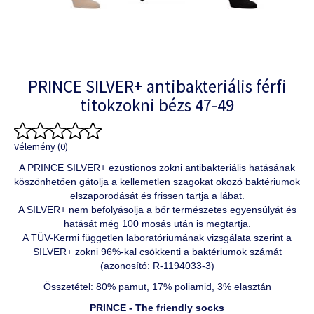
PRINCE SILVER+ antibakteriális férfi
titokzokni bézs 47-49
Vélemény (0)
A PRINCE SILVER+ ezüstionos zokni antibakteriális hatásának
köszönhetően gátolja a kellemetlen szagokat okozó baktériumok
elszaporodását és frissen tartja a lábat.
A SILVER+ nem befolyásolja a bőr természetes egyensúlyát és
hatását még 100 mosás után is megtartja.
A TÜV-Kermi független laboratóriumának vizsgálata szerint a
SILVER+ zokni 96%-kal csökkenti a baktériumok számát
(azonosító: R-1194033-3)
Összetétel: 80% pamut, 17% poliamid, 3% elasztán
PRINCE - The friendly socks