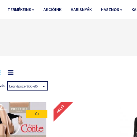
TERMÉKEINK
AKCIÓINK
HARISNYÁK
HASZNOS
KA
Legnépszerűbb elől
zés:
AKCIÓ
ÚJ