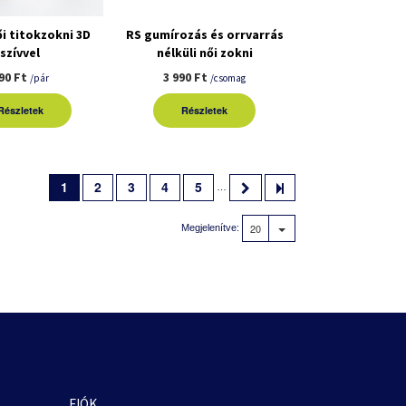
i titokzokni 3D
RS gumírozás és orrvarrás
szívvel
nélküli női zokni
3pár/csomag
90 Ft
3 990 Ft
/pár
/csomag
Részletek
Részletek
1
2
3
4
5
…
20
Megjelenítve:
FIÓK