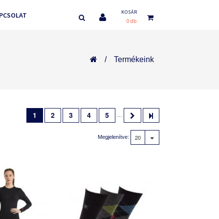
KOSÁR
PCSOLAT
0 db
Termékeink
1
2
3
4
5
…
20
Megjelenítve: