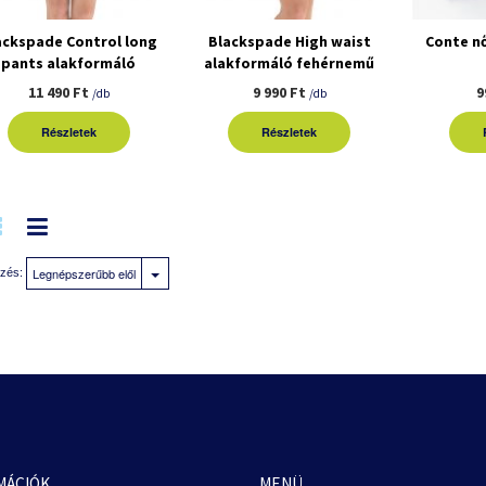
ackspade Control long
Blackspade High waist
Conte nő
pants alakformáló
alakformáló fehérnemű
fehérnemű
11 490 Ft
9 990 Ft
9
/db
/db
Részletek
Részletek
Legnépszerűbb elől
zés:
MÁCIÓK
MENÜ