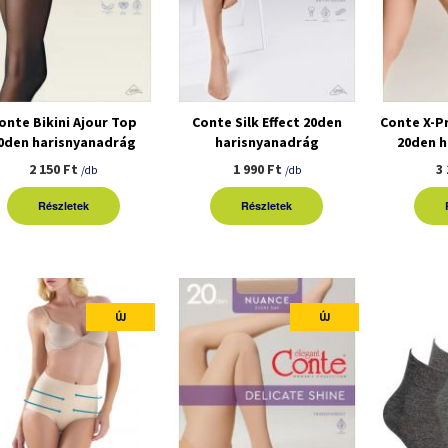
onte Bikini Ajour Top
Conte Silk Effect 20den
Conte X-P
0den harisnyanadrág
harisnyanadrág
20den 
2 150 Ft
1 990 Ft
3
/db
/db
Részletek
Részletek
ÚJ
ÚJ