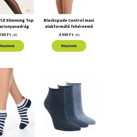
YLE Slimming Top
Blackspade Control maxi
harisnyanadrág
alakformáló fehérnemű
 790 Ft
4 990 Ft
/db
/db
Részletek
Részletek