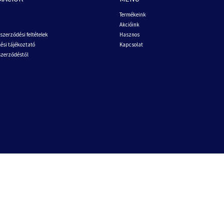
Termékeink
Akcióink
szerződési feltételek
Hasznos
ési tájékoztató
Kapcsolat
 szerződéstől