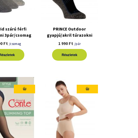
id szárú férfi
PRINCE Outdoor
ni 3pár/csomag
gyapjú/akril túrazokni
90 Ft
1 990 Ft
/csomag
/pár
Részletek
Részletek
ÚJ
ÚJ