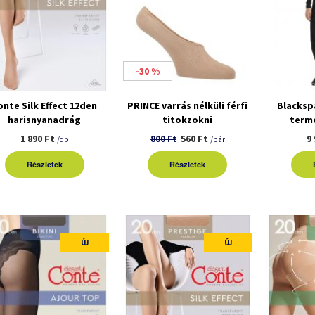
-30 %
onte Silk Effect 12den
PRINCE varrás nélküli férfi
Blacksp
harisnyanadrág
titokzokni
term
1 890 Ft
560 Ft
9
800 Ft
/db
/pár
Részletek
Részletek
ÚJ
ÚJ