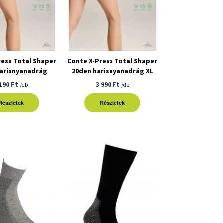
ress Total Shaper
Conte X-Press Total Shaper
harisnyanadrág
20den harisnyanadrág XL
 190 Ft
3 990 Ft
/db
/db
Részletek
Részletek