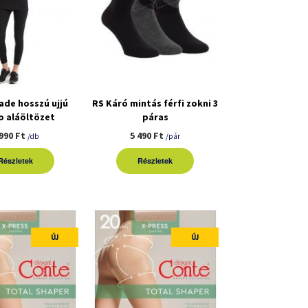
ade hosszú ujjú
RS Káró mintás férfi zokni 3
o aláöltözet
páras
 990 Ft
5 490 Ft
/db
/pár
Részletek
Részletek
ÚJ
ÚJ