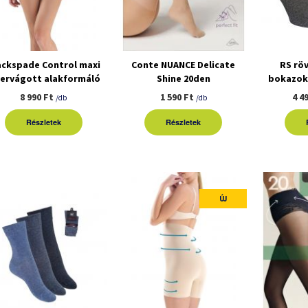
ackspade Control maxi
Conte NUANCE Delicate
RS röv
zervágott alakformáló
Shine 20den
bokazok
fehérnemű
harisnyanadrág
8 990 Ft
1 590 Ft
4 4
/db
/db
Részletek
Részletek
ÚJ