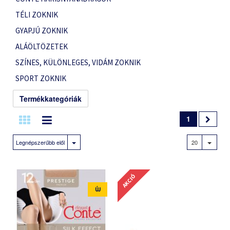
TÉLI ZOKNIK
GYAPJÚ ZOKNIK
ALÁÖLTÖZETEK
SZÍNES, KÜLÖNLEGES, VIDÁM ZOKNIK
SPORT ZOKNIK
Termékkategóriák
1
Legnépszerűbb elől
20
AKCIÓ
ÚJ