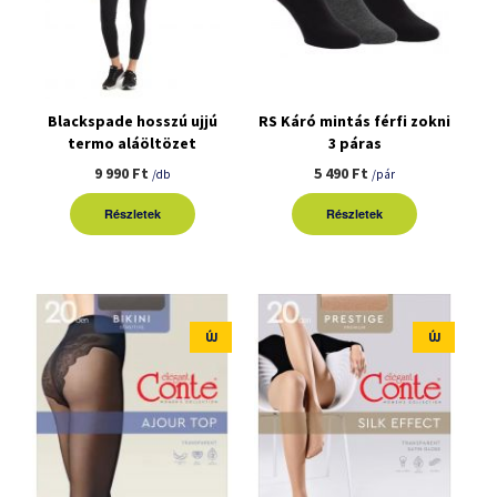
Blackspade hosszú ujjú
RS Káró mintás férfi zokni
termo aláöltözet
3 páras
9 990 Ft
5 490 Ft
/db
/pár
Részletek
Részletek
ÚJ
ÚJ