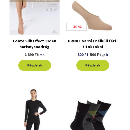
-30 %
Conte Silk Effect 12den
PRINCE varrás nélküli férfi
harisnyanadrág
titokzokni
1 890 Ft
560 Ft
800 Ft
/db
/pár
Részletek
Részletek