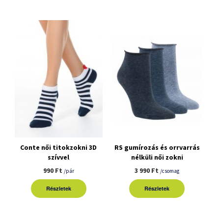
Conte női titokzokni 3D
RS gumírozás és orrvarrás
szívvel
nélküli női zokni
3pár/csomag
990 Ft
3 990 Ft
/pár
/csomag
Részletek
Részletek