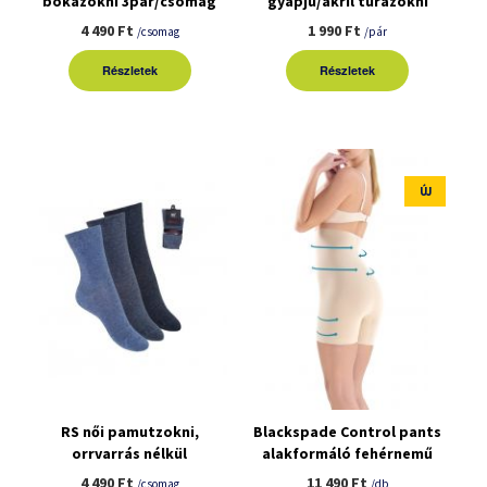
bokazokni 3pár/csomag
gyapjú/akril túrazokni
4 490 Ft
1 990 Ft
/csomag
/pár
Részletek
Részletek
ÚJ
RS női pamutzokni,
Blackspade Control pants
orrvarrás nélkül
alakformáló fehérnemű
3pár/csomag
4 490 Ft
11 490 Ft
/csomag
/db