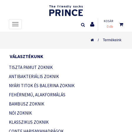
KOSÁR
0 db
Termékeink
VÁLASZTÉKUNK
TISZTA PAMUT ZOKNIK
ANTIBAKTERIÁLIS ZOKNIK
NYÁRI TITOK ÉS BALERINA ZOKNIK
FEHÉRNEMŰ, ALAKFORMÁLÁS
BAMBUSZ ZOKNIK
NŐI ZOKNIK
KLASSZIKUS ZOKNIK
CONTE HARISNYANADRÁGOK