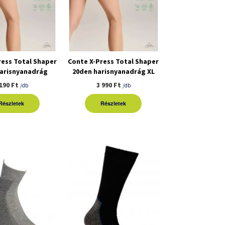
ress Total Shaper
Conte X-Press Total Shaper
harisnyanadrág
20den harisnyanadrág XL
 190 Ft
3 990 Ft
/db
/db
Részletek
Részletek