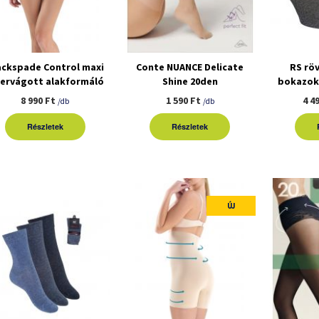
ackspade Control maxi
Conte NUANCE Delicate
RS röv
zervágott alakformáló
Shine 20den
bokazok
fehérnemű
harisnyanadrág
8 990 Ft
1 590 Ft
4 4
/db
/db
Részletek
Részletek
ÚJ