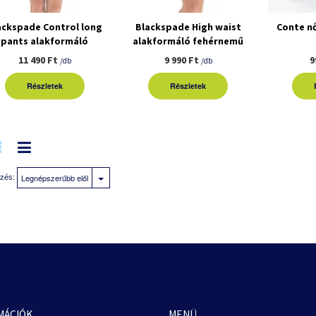
ackspade Control long
Blackspade High waist
Conte nő
pants alakformáló
alakformáló fehérnemű
fehérnemű
11 490 Ft
9 990 Ft
9
/db
/db
Részletek
Részletek
Legnépszerűbb elől
zés:
MÁCIÓK
MENÜ