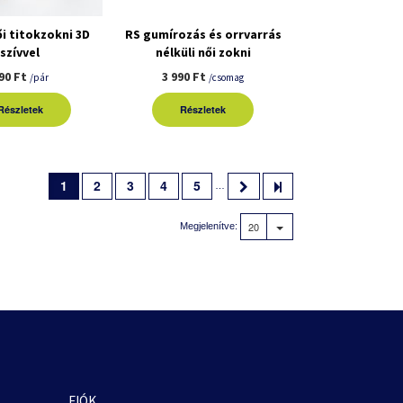
i titokzokni 3D
RS gumírozás és orrvarrás
szívvel
nélküli női zokni
3pár/csomag
90 Ft
3 990 Ft
/pár
/csomag
Részletek
Részletek
1
2
3
4
5
…
20
Megjelenítve:
FIÓK