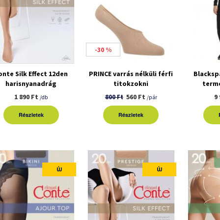
-30 %
onte Silk Effect 12den
PRINCE varrás nélküli férfi
Blacksp
harisnyanadrág
titokzokni
term
1 890 Ft
560 Ft
9
800 Ft
/db
/pár
Részletek
Részletek
ÚJ
ÚJ