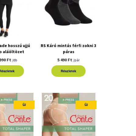
ade hosszú ujjú
RS Káró mintás férfi zokni 3
o aláöltözet
páras
 990 Ft
5 490 Ft
/db
/pár
Részletek
Részletek
ÚJ
ÚJ