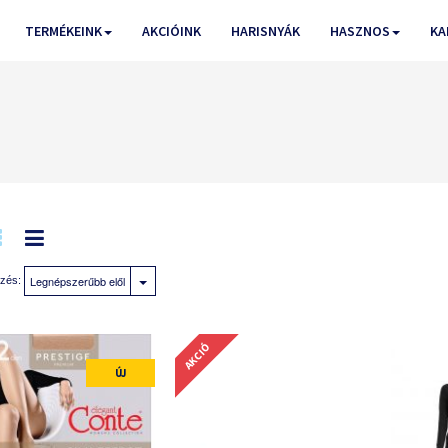
TERMÉKEINK
AKCIÓINK
HARISNYÁK
HASZNOS
KA
Legnépszerűbb elől
zés:
AKCIÓ
ÚJ