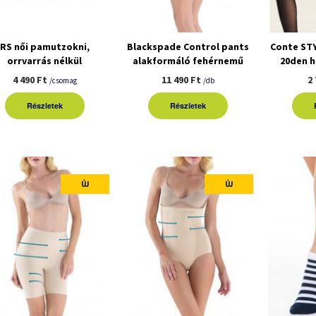
RS női pamutzokni,
Blackspade Control pants
Conte ST
orrvarrás nélkül
alakformáló fehérnemű
20den 
3pár/csomag
4 490 Ft
11 490 Ft
2
/csomag
/db
Részletek
Részletek
ÚJ
ÚJ