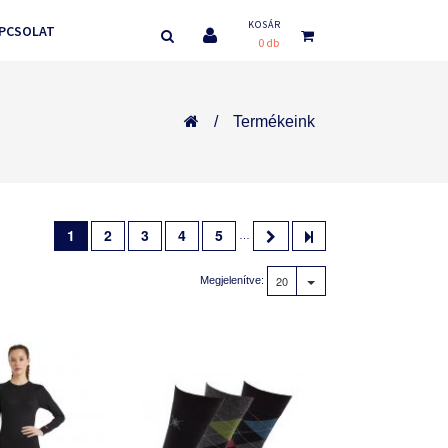
KOSÁR
PCSOLAT
0 db
Termékeink
1
2
3
4
5
…
20
Megjelenítve: