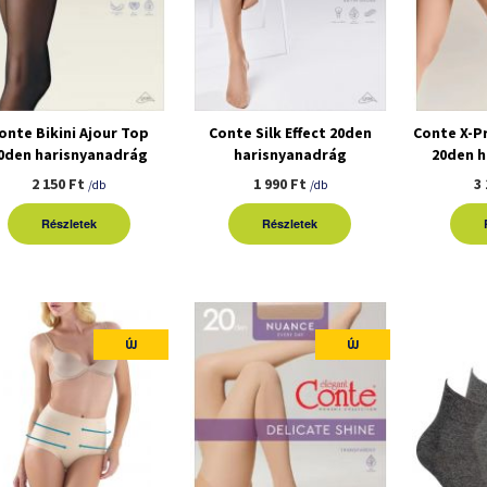
onte Bikini Ajour Top
Conte Silk Effect 20den
Conte X-P
0den harisnyanadrág
harisnyanadrág
20den 
2 150 Ft
1 990 Ft
3
/db
/db
Részletek
Részletek
ÚJ
ÚJ