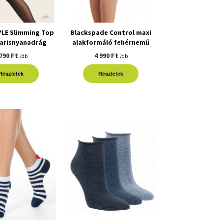
YLE Slimming Top
Blackspade Control maxi
harisnyanadrág
alakformáló fehérnemű
 790 Ft
4 990 Ft
/db
/db
Részletek
Részletek