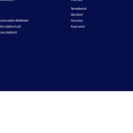
Termékeink
Akcióink
szerződési feltételek
Hasznos
ési tájékoztató
Kapcsolat
 szerződéstől