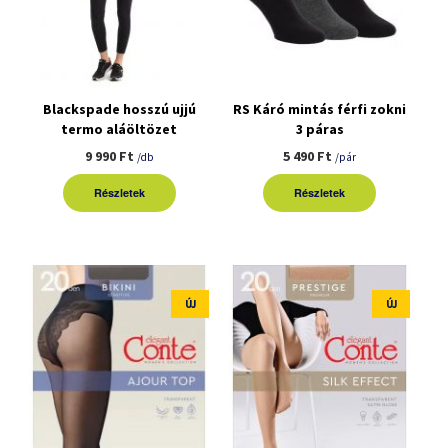
Blackspade hosszú ujjú
RS Káró mintás férfi zokni
termo aláöltözet
3 páras
9 990 Ft
5 490 Ft
/db
/pár
Részletek
Részletek
ÚJ
ÚJ