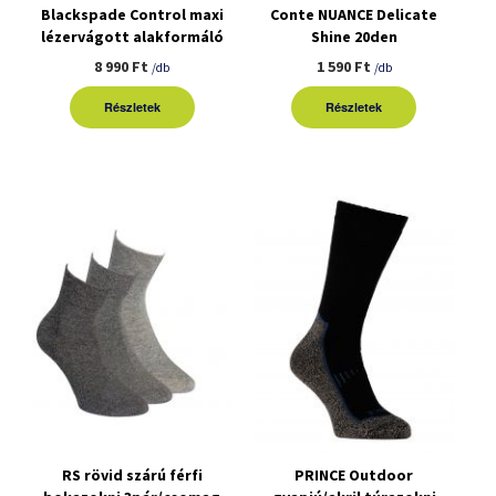
Blackspade Control maxi
Conte NUANCE Delicate
lézervágott alakformáló
Shine 20den
fehérnemű
harisnyanadrág
8 990 Ft
1 590 Ft
/db
/db
Részletek
Részletek
RS rövid szárú férfi
PRINCE Outdoor