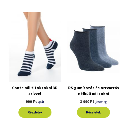
Conte női titokzokni 3D
RS gumírozás és orrvarrás
szívvel
nélküli női zokni
3pár/csomag
990 Ft
3 990 Ft
/pár
/csomag
Részletek
Részletek