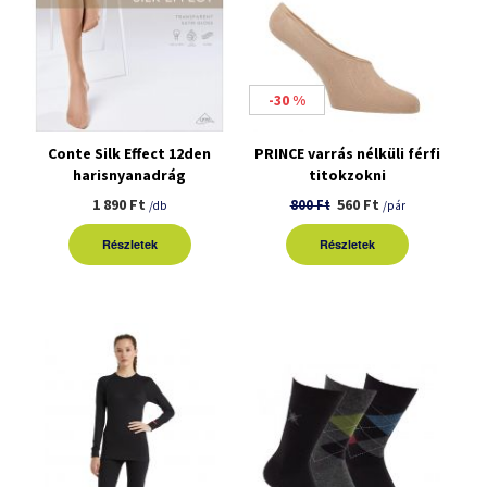
-30 %
Conte Silk Effect 12den
PRINCE varrás nélküli férfi
harisnyanadrág
titokzokni
1 890 Ft
560 Ft
800 Ft
/db
/pár
Részletek
Részletek