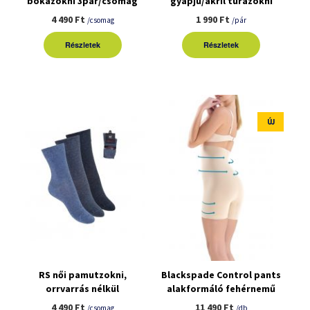
bokazokni 3pár/csomag
gyapjú/akril túrazokni
4 490 Ft
1 990 Ft
/csomag
/pár
Részletek
Részletek
ÚJ
RS női pamutzokni,
Blackspade Control pants
orrvarrás nélkül
alakformáló fehérnemű
3pár/csomag
4 490 Ft
11 490 Ft
/csomag
/db