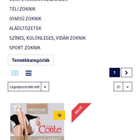
TÉLI ZOKNIK
GYAPJÚ ZOKNIK
ALÁÖLTÖZETEK
SZÍNES, KÜLÖNLEGES, VIDÁM ZOKNIK
SPORT ZOKNIK
Termékkategóriák
1
Legnépszerűbb elől
20
AKCIÓ
ÚJ