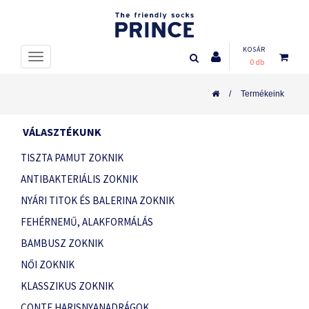
KOSÁR
0 db
Termékeink
VÁLASZTÉKUNK
TISZTA PAMUT ZOKNIK
ANTIBAKTERIÁLIS ZOKNIK
NYÁRI TITOK ÉS BALERINA ZOKNIK
FEHÉRNEMŰ, ALAKFORMÁLÁS
BAMBUSZ ZOKNIK
NŐI ZOKNIK
KLASSZIKUS ZOKNIK
CONTE HARISNYANADRÁGOK