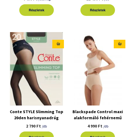
Részletek
Részletek
ÚJ
ÚJ
Conte STYLE Slimming Top
Blackspade Control maxi
20den harisnyanadrág
alakformáló fehérnemű
2 790 Ft
4 990 Ft
/db
/db