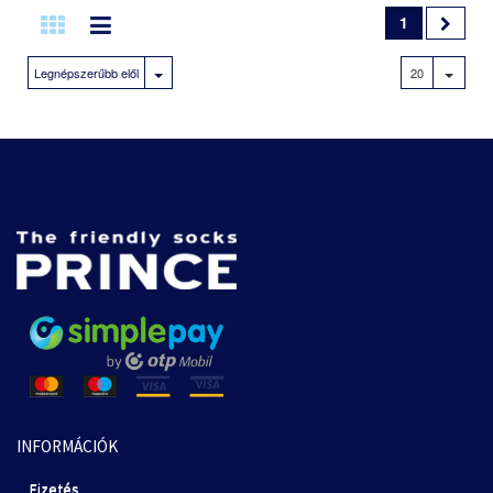
1
Legnépszerűbb elől
20
INFORMÁCIÓK
Fizetés