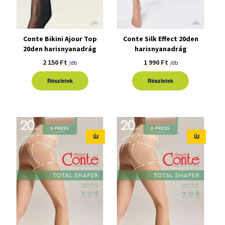
Conte Bikini Ajour Top
Conte Silk Effect 20den
20den harisnyanadrág
harisnyanadrág
2 150 Ft
1 990 Ft
/db
/db
Részletek
Részletek
ÚJ
ÚJ