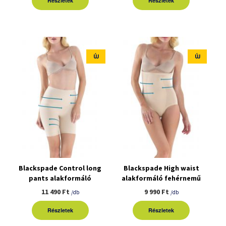
Részletek
Részletek
ÚJ
ÚJ
Blackspade Control long
Blackspade High waist
pants alakformáló
alakformáló fehérnemű
fehérnemű
11 490 Ft
9 990 Ft
/db
/db
Részletek
Részletek