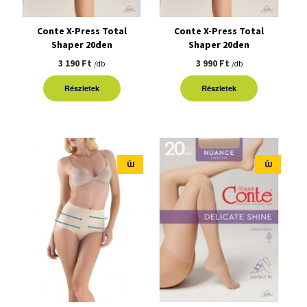
Conte X-Press Total
Conte X-Press Total
Shaper 20den
Shaper 20den
harisnyanadrág
harisnyanadrág XL
3 190 Ft
3 990 Ft
/db
/db
Részletek
Részletek
ÚJ
ÚJ