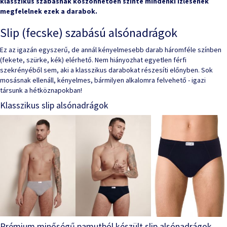
klasszikus szabásnak köszönhetően szinte mindenki ízlésének
megfelelnek ezek a darabok.
Slip (fecske) szabású alsónadrágok
Ez az igazán egyszerű, de annál kényelmesebb darab háromféle színben
(fekete, szürke, kék) elérhető. Nem hiányozhat egyetlen férfi
szekrényéből sem, aki a klasszikus darabokat részesíti előnyben. Sok
mosásnak ellenáll, kényelmes, bármilyen alkalomra felvehető - igazi
társunk a hétköznapokban!
Klasszikus slip alsónadrágok
Prémium minőségű pamutból készült slip alsónadrágok