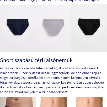
Short szabású férfi alsóneműk
Azok számára is kínálunk fehérneműket, akik a boxeralsókat szeretik
inkább viselni. Ezek is klasszikusak, egyszerűek - de épp ebben rejlik a
nagyszerűségük. A derékpánt sem szorít, hanem kellemesen követi a
törzs vonalát, a lapos, rugalmas varrásnak köszönhetően pedig sehol nem
dörzsöli, irritálja a bőrt. A pamut puhaságát pedig minden darab magában
hordozza. Valódi kényelem a mindennapokban!