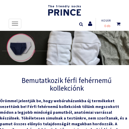
KOSÁR
0 db
Bemutatkozik férfi fehérnemű
kollekciónk
Örömmel jelentjük be, hogy webáruházunkba új termékeket
vezettünk be! Férfi fehérnemű kollekciónk tőlünk megszokott
módon a legjobb minőségű pamutból, anatómiai varrással
készülnek. Tökéletesen simulnak a testünkre, nem szorítanak, és a
pamut összes előnyös tulajdonságát magukban hordozzák. A