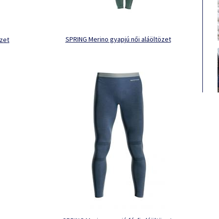
SPRING Merino gyapjú női aláöltözet
özet