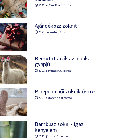
2022. május 5. csütörtök
Ajándékozz zoknit!
2021. december 16. csütörtök
Bemutatkozik az alpaka
gyapjú
2021. november 3. szerda
Pihepuha női zoknik őszre
2021. október 7. csütörtök
Bambusz zokni - igazi
kényelem
2021. június 11. péntek