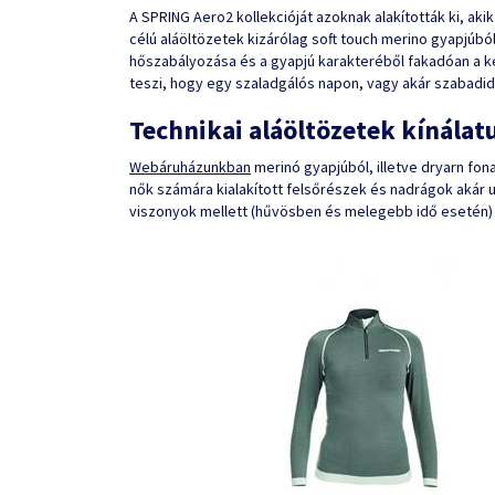
A SPRING Aero2 kollekcióját azoknak alakították ki, akik
célú aláöltözetek kizárólag soft touch merino gyapjúból
hőszabályozása és a gyapjú karakteréből fakadóan a
teszi, hogy egy szaladgálós napon, vagy akár szabadi
Technikai aláöltözetek kínála
Webáruházunkban
merinó gyapjúból, illetve dryarn fona
nők számára kialakított felsőrészek és nadrágok akár ut
viszonyok mellett (hűvösben és melegebb idő esetén) 