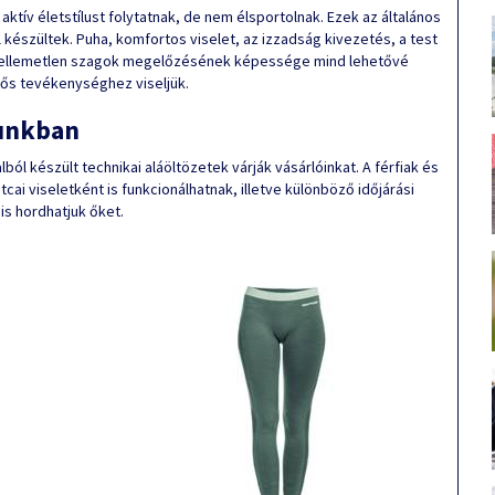
 aktív életstílust folytatnak, de nem élsportolnak. Ezek az általános
 készültek. Puha, komfortos viselet, az izzadság kivezetés, a test
 kellemetlen szagok megelőzésének képessége mind lehetővé
dős tevékenységhez viseljük.
tunkban
lból készült technikai aláöltözetek várják vásárlóinkat. A férfiak és
cai viseletként is funkcionálhatnak, illetve különböző időjárási
is hordhatjuk őket.