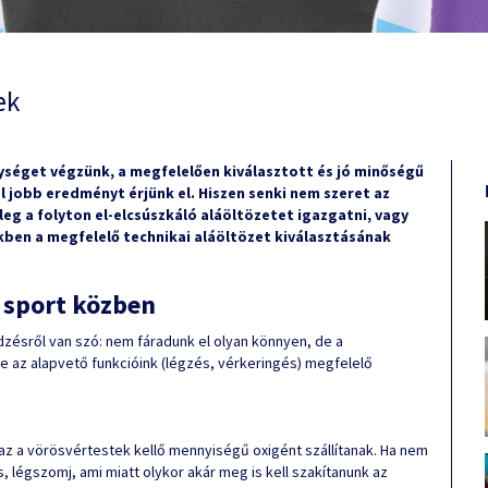
ek
séget végzünk, a megfelelően kiválasztott és jó minőségű
 jobb eredményt érjünk el. Hiszen senki nem szeret az
eg a folyton el-elcsúszkáló aláöltözetet igazgatni, vagy
nkben a megfelelő technikai aláöltözet kiválasztásának
e sport közben
dzésről van szó: nem fáradunk el olyan könnyen, de a
e az alapvető funkcióink (légzés, vérkeringés) megfelelő
azaz a vörösvértestek kellő mennyiségű oxigént szállítanak. Ha nem
ás, légszomj, ami miatt olykor akár meg is kell szakítanunk az