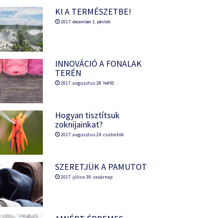
KI A TERMÉSZETBE!
2017. december 1. péntek
INNOVÁCIÓ A FONALAK
TERÉN
2017. augusztus 28. hétfõ
Hogyan tisztítsuk
zoknijainkat?
2017. augusztus 24. csütörtök
SZERETJÜK A PAMUTOT
2017. július 30. vasárnap