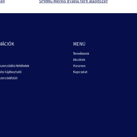
ben
SPRING Merino gyapjú férfi aláöltözet
MÁCIÓK
MENÜ
Termékeink
Akcióink
szerződési feltételek
Hasznos
ési tájékoztató
Kapcsolat
 szerződéstől