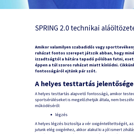
SPRING 2.0 technikai aláöltözet
Amikor valamilyen szabadidős vagy sporttevékeny
ruházat fontos szerepet játszik abban, hogy minél
izzadtságtól a hátára tapadó pólóban futni, esetl
éppen a túl szoros ruházat miatt kínlódni. Cikkü
fontosságáról ejtünk pár szót.
A helyes testtartás jelentőség
A helyes testtartás alapvető fontosságú, amikor teste
sportsérüléseket is megelőzhetjük általa, nem beszélv
működéséről:
légzés
A helyes légzés biztosítja a vér oxigéntelítettségét, 
jutunk elég oxigénhez, akkor alakul ki a jól ismert zihál