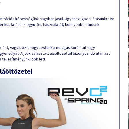
.
trációs képességünk nagyban javul. Ugyanez igaz a látásunkra is:
iférikus látásunk együttes használatát, könnyebben tudunk
lást, vagyis azt, hogy testünk a mozgás során túl nagy
nsúlyát. A jól kiválasztott aláöltözettel bizonyos idő után azt
 teljesítményünk jobb lett.
láöltözetei