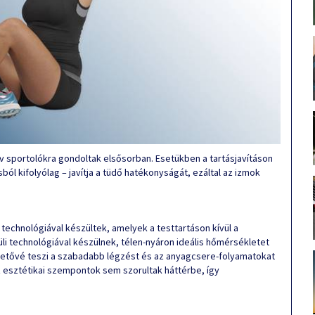
ív sportolókra gondoltak elsősorban. Esetükben a tartásjavításon
ól kifolyólag – javítja a tüdő hatékonyságát, ezáltal az izmok
 technológiával készültek, amelyek a testtartáson kívül a
üli technológiával készülnek, télen-nyáron ideális hőmérsékletet
lehetővé teszi a szabadabb légzést és az anyagcsere-folyamatokat
z esztétikai szempontok sem szorultak háttérbe, így