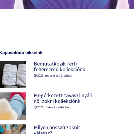
Kapcsolódó cikkeink
Bemutatkozik férfi
fehérnemű kollekciónk
2022. augusztus 19. péntek
Megérkezett tavaszi-nyári
női zokni kollekciónk
2022. június 2. csütörtök
Milyen hosszú zoknit
válassz?