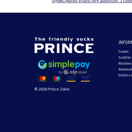
SPRING Merino gyapjú férfi aláöltözet, 2 szín
INFOR
Fizetés
Szállítás
Általános 
Adatkezel
Elállás a
© 2026 Prince Zokni