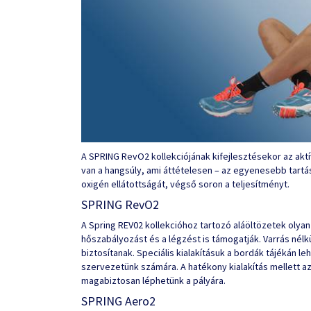
A SPRING RevO2 kollekciójának kifejlesztésekor az akt
van a hangsúly, ami áttételesen – az egyenesebb tartásb
oxigén ellátottságát, végső soron a teljesítményt.
SPRING RevO2
A Spring REV02 kollekcióhoz tartozó aláöltözetek olyan
hőszabályozást és a légzést is támogatják. Varrás nélk
biztosítanak. Speciális kialakításuk a bordák tájékán 
szervezetünk számára. A hatékony kialakítás mellett a
magabiztosan léphetünk a pályára.
SPRING Aero2