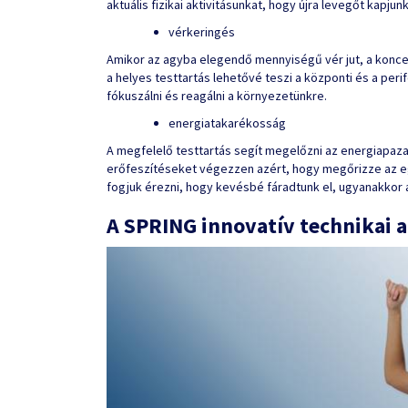
aktuális fizikai aktivitásunkat, hogy újra levegőt kapjunk
vérkeringés
Amikor az agyba elegendő mennyiségű vér jut, a koncen
a helyes testtartás lehetővé teszi a központi és a per
fókuszálni és reagálni a környezetünkre.
energiatakarékosság
A megfelelő testtartás segít megelőzni az energiapazar
erőfeszítéseket végezzen azért, hogy megőrizze az egye
fogjuk érezni, hogy kevésbé fáradtunk el, ugyanakkor a
A SPRING innovatív technikai a